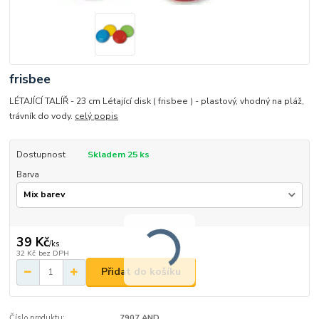
frisbee
LÉTAJÍCÍ TALÍŘ - 23 cm Létající disk ( frisbee ) - plastový, vhodný na pláž,
trávník do vody.
celý popis
Dostupnost
Skladem 25 ks
Barva
39 Kč
/
ks
32 Kč
bez DPH
Přidat do košíku
Číslo produktu:
7907 AND