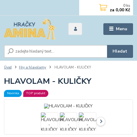
0
ks
za
0,00 Kč
Menu
Hledat
Úvod
Hry a hlavolamy
HLAVOLAM - KULIČKY
HLAVOLAM - KULIČKY
Novinka
TOP produkt