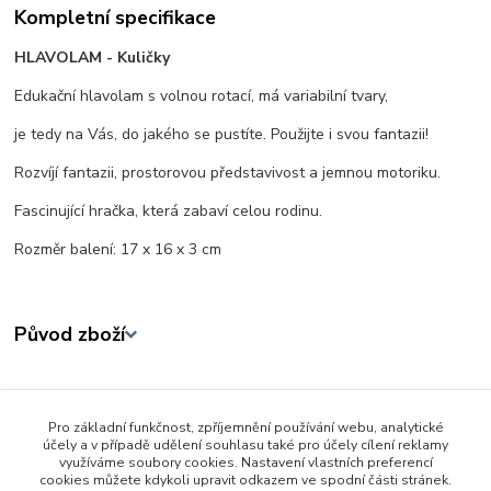
Kompletní specifikace
HLAVOLAM - Kuličky
Edukační hlavolam s volnou rotací, má variabilní tvary,
je tedy na Vás, do jakého se pustíte. Použijte i svou fantazii!
Rozvíjí fantazii, prostorovou představivost a jemnou motoriku.
Fascinující hračka, která zabaví celou rodinu.
Rozměr balení: 17 x 16 x 3 cm
Původ zboží
Zboží zařazeno v kategoriích
Pro základní funkčnost, zpříjemnění používání webu, analytické
Hry a hlavolamy
účely a v případě udělení souhlasu také pro účely cílení reklamy
využíváme soubory cookies. Nastavení vlastních preferencí
Ostatní
cookies můžete kdykoli upravit odkazem ve spodní části stránek.