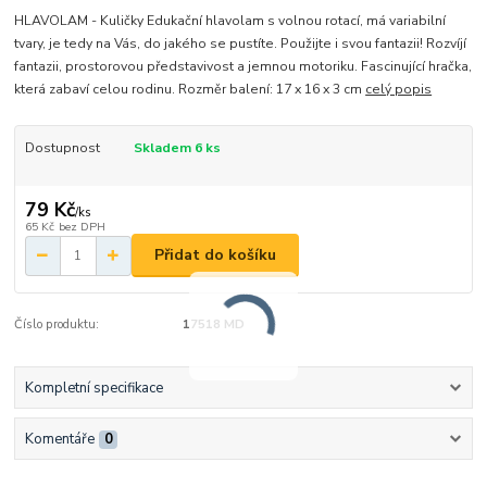
HLAVOLAM - Kuličky Edukační hlavolam s volnou rotací, má variabilní
tvary, je tedy na Vás, do jakého se pustíte. Použijte i svou fantazii! Rozvíjí
fantazii, prostorovou představivost a jemnou motoriku. Fascinující hračka,
která zabaví celou rodinu. Rozměr balení: 17 x 16 x 3 cm
celý popis
Dostupnost
Skladem 6 ks
79 Kč
/
ks
65 Kč
bez DPH
Přidat do košíku
Číslo produktu:
17518 MD
Kompletní specifikace
Komentáře
0