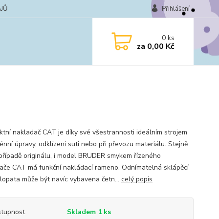
JŮ
Přihlášení
0
ks
za
0,00 Kč
tní nakladač CAT je díky své všestrannosti ideálním strojem
énní úpravy, odklízení suti nebo při převozu materiálu. Stejně
 případě originálu, i model BRUDER smykem řízeného
ače CAT má funkční nakládací rameno. Odnímatelná sklápěcí
 lopata může být navíc vybavena četn...
celý popis
tupnost
Skladem 1 ks