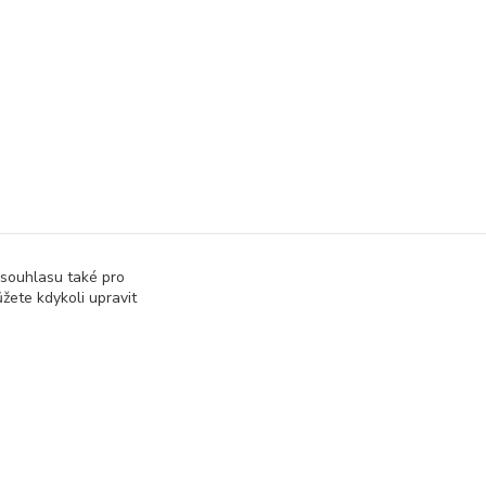
 souhlasu také pro
žete kdykoli upravit
Vytvořeno na
Eshop-rychle.cz