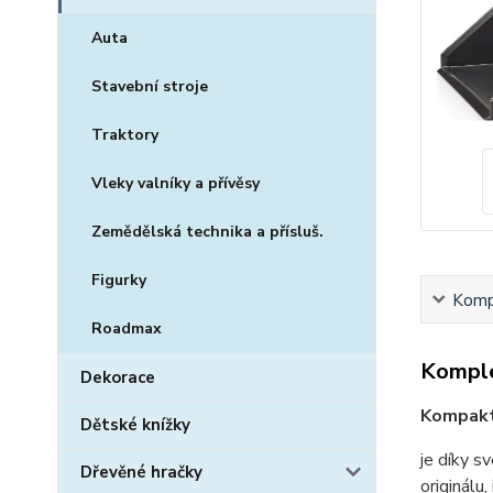
Auta
Stavební stroje
Traktory
Vleky valníky a přívěsy
Zemědělská technika a přísluš.
Figurky
Kompl
Roadmax
Komple
Dekorace
Kompakt
Dětské knížky
je díky s
Dřevěné hračky
originál