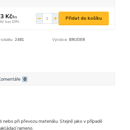
3 Kč
/
ks
Přidat do košíku
 Kč
bez DPH
roduktu:
2481
Výrobce:
BRUDER
Komentáře
0
ti nebo při převozu materiálu. Stejně jako v případě
akládací rameno.