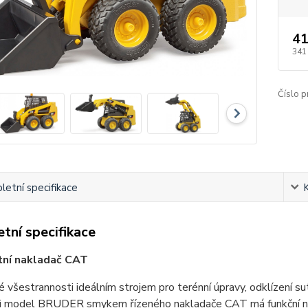
41
341
Číslo p
etní specifikace
tní specifikace
ní nakladač CAT
vé všestrannosti ideálním strojem pro terénní úpravy, odklízení su
u, i model BRUDER smykem řízeného nakladače CAT má funkční n