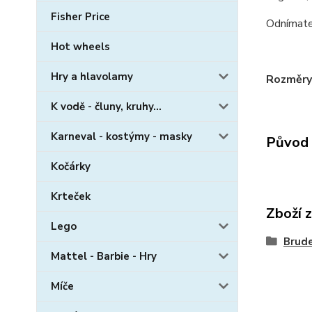
Fisher Price
Odnímatel
Hot wheels
Hry a hlavolamy
Rozměry
K vodě - čluny, kruhy...
Karneval - kostýmy - masky
Původ 
Kočárky
Krteček
Zboží 
Lego
Brud
Mattel - Barbie - Hry
Míče