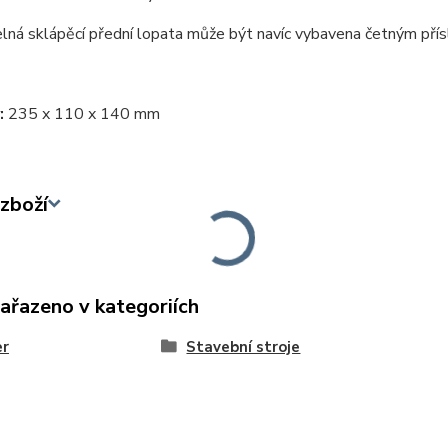
ná sklápěcí přední lopata může být navíc vybavena četným přís
:
235 x 110 x 140 mm
zboží
zařazeno v kategoriích
er
Stavební stroje