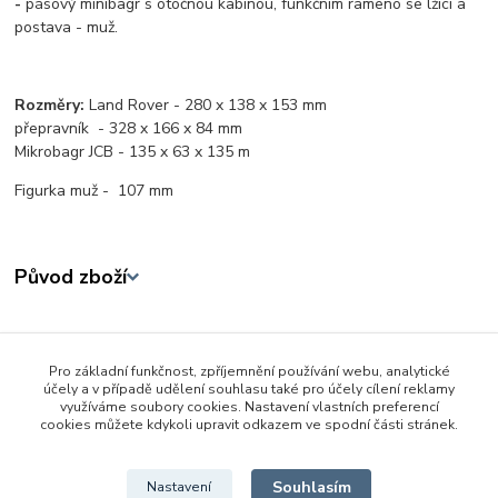
-
pásový minibagr s otočnou kabinou, funkčním rameno se lžící a
postava - muž.
Rozměry:
Land Rover - 280 x 138 x 153 mm
přepravník - 328 x 166 x 84 mm
Mikrobagr JCB - 135 x 63 x 135 m
Figurka muž -
107 mm
Původ zboží
Zboží zařazeno v kategoriích
Pro základní funkčnost, zpříjemnění používání webu, analytické
Bruder
účely a v případě udělení souhlasu také pro účely cílení reklamy
využíváme soubory cookies. Nastavení vlastních preferencí
Auta
cookies můžete kdykoli upravit odkazem ve spodní části stránek.
Stavební stroje
Souhlasím
Nastavení