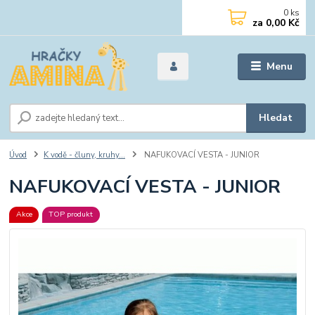
0
ks
za
0,00 Kč
Menu
Hledat
Úvod
K vodě - čluny, kruhy...
NAFUKOVACÍ VESTA - JUNIOR
NAFUKOVACÍ VESTA - JUNIOR
Akce
TOP produkt