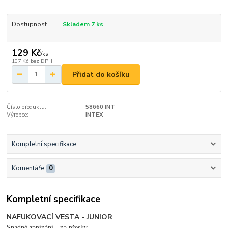
Dostupnost
Skladem 7 ks
129 Kč
/
ks
107 Kč
bez DPH
Přidat do košíku
Číslo produktu:
58660 INT
Výrobce:
INTEX
Kompletní specifikace
Komentáře
0
Kompletní specifikace
NAFUKOVACÍ VESTA - JUNIOR
Snadné zapínání - na přesky .