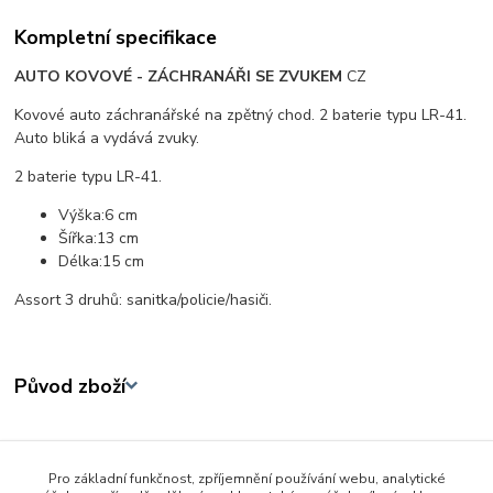
Kompletní specifikace
AUTO KOVOVÉ - ZÁCHRANÁŘI SE ZVUKEM
CZ
Kovové auto záchranářské na zpětný chod. 2 baterie typu LR-41.
Auto bliká a vydává zvuky.
2 baterie typu LR-41.
Výška:6 cm
Šířka:13 cm
Délka:15 cm
Assort 3 druhů: sanitka/policie/hasiči.
Původ zboží
Zboží zařazeno v kategoriích
Pro základní funkčnost, zpříjemnění používání webu, analytické
Auta - lodě - letadla