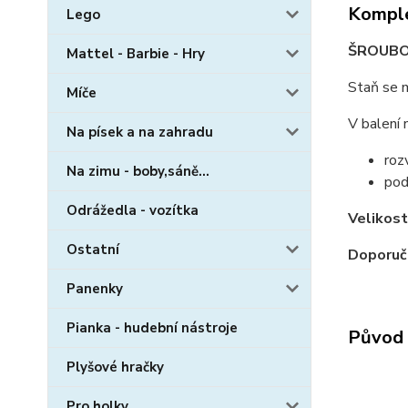
Komple
Lego
ŠROUBOV
Mattel - Barbie - Hry
Staň se m
Míče
V balení 
Na písek a na zahradu
roz
Na zimu - boby,sáně...
pod
Odrážedla - vozítka
Velikost
Ostatní
Doporuč
Panenky
Pianka - hudební nástroje
Původ 
Plyšové hračky
Pro holky