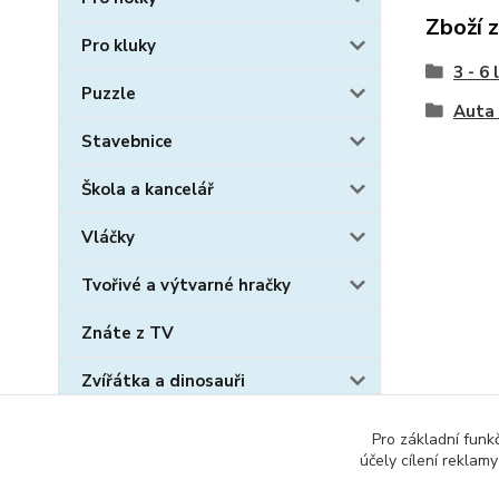
Zboží 
Pro kluky
3 - 6 
Puzzle
Auta
Stavebnice
Škola a kancelář
Vláčky
Tvořivé a výtvarné hračky
Znáte z TV
Zvířátka a dinosauři
Sběratelské karty
Pro základní funk
účely cílení reklam