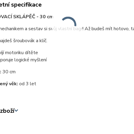
tní specifikace
ACÍ SKLÁPĚČ - 30 cm
echanikem a sestav si svůj vlastní bagr! Až budeš mít hotovo, ta
najdeš šroubovák a klíč.
víjí motoriku dítěte
poruje logické myšlení
:
30 cm
ený věk:
od 3 let
zboží