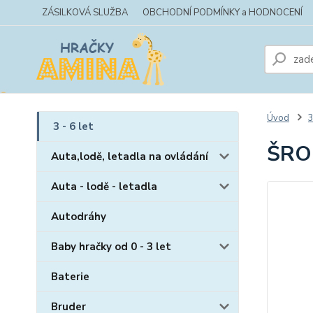
ZÁSILKOVÁ SLUŽBA
OBCHODNÍ PODMÍNKY a HODNOCENÍ
Úvod
3
3 - 6 let
ŠRO
Auta,lodě, letadla na ovládání
Auta - lodě - letadla
Autodráhy
Baby hračky od 0 - 3 let
Baterie
Bruder