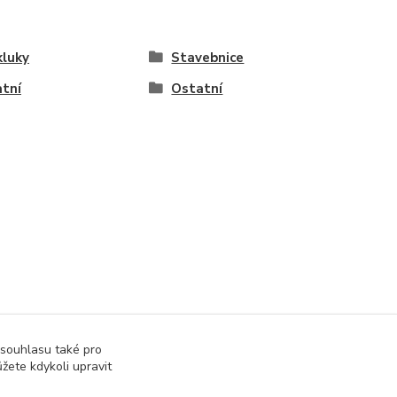
kluky
Stavebnice
tní
Ostatní
 souhlasu také pro
žete kdykoli upravit