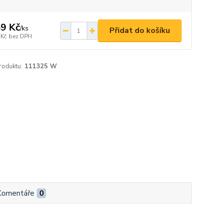
9 Kč
/
ks
Přidat do košíku
 Kč
bez DPH
roduktu:
111325 W
Komentáře
0