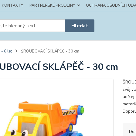
KONTAKTY
PARTNERSKÉ PRODEJNY
OCHRANA OSOBNÍCH ÚDA
Hledat
 - 6 let
ŠROUBOVACÍ SKLÁPĚČ - 30 cm
UBOVACÍ SKLÁPĚČ - 30 cm
ŠROUBO
svůj v
udělej 
motori
Doporu
Dos