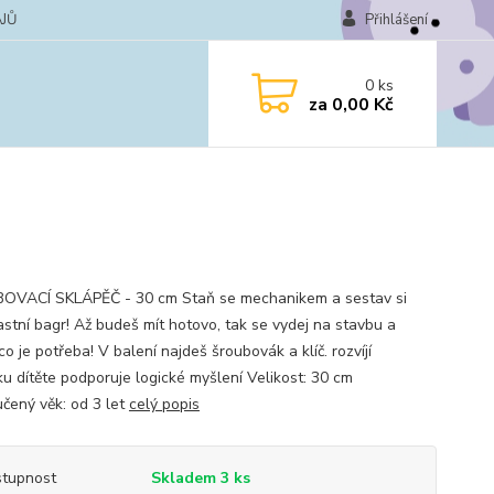
JŮ
Přihlášení
0
ks
za
0,00 Kč
VACÍ SKLÁPĚČ - 30 cm Staň se mechanikem a sestav si
lastní bagr! Až budeš mít hotovo, tak se vydej na stavbu a
co je potřeba! V balení najdeš šroubovák a klíč. rozvíjí
ku dítěte podporuje logické myšlení Velikost: 30 cm
čený věk: od 3 let
celý popis
tupnost
Skladem 3 ks