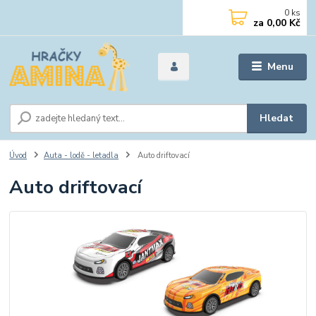
0
ks
za
0,00 Kč
Menu
Hledat
Úvod
Auta - lodě - letadla
Auto driftovací
Auto driftovací