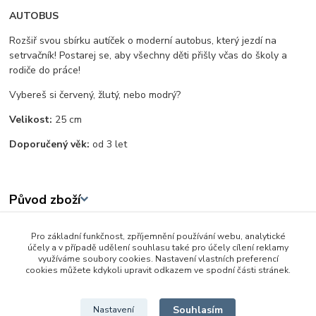
AUTOBUS
Rozšiř svou sbírku autíček o moderní autobus, který jezdí na
setrvačník! Postarej se, aby všechny děti přišly včas do školy a
rodiče do práce!
Vybereš si červený, žlutý, nebo modrý?
Velikost:
25 cm
Doporučený věk:
od 3 let
Původ zboží
Pro základní funkčnost, zpříjemnění používání webu, analytické
Zboží zařazeno v kategoriích
účely a v případě udělení souhlasu také pro účely cílení reklamy
využíváme soubory cookies. Nastavení vlastních preferencí
Auta - lodě - letadla
cookies můžete kdykoli upravit odkazem ve spodní části stránek.
Auta a motorky
Souhlasím
Nastavení