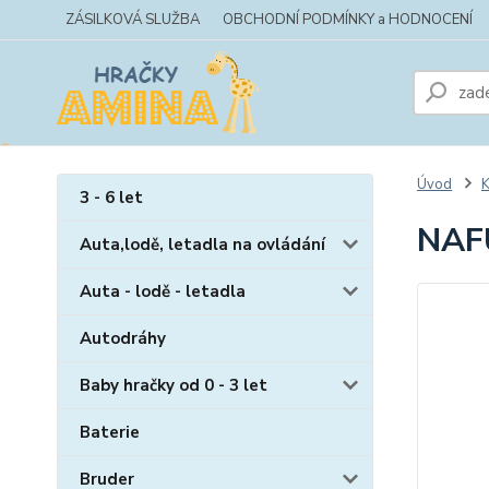
ZÁSILKOVÁ SLUŽBA
OBCHODNÍ PODMÍNKY a HODNOCENÍ
Úvod
K
3 - 6 let
NAF
Auta,lodě, letadla na ovládání
Auta - lodě - letadla
Autodráhy
Baby hračky od 0 - 3 let
Baterie
Bruder