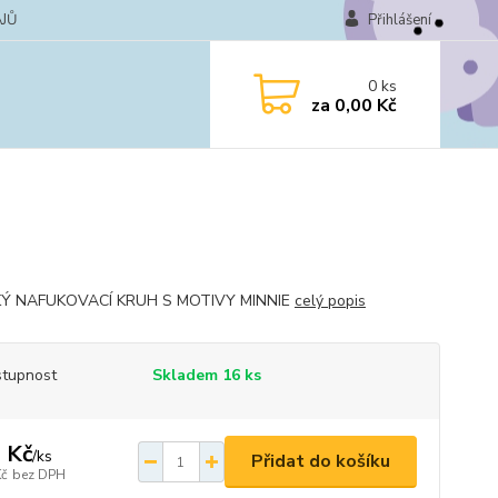
JŮ
Přihlášení
0
ks
za
0,00 Kč
Ý NAFUKOVACÍ KRUH S MOTIVY MINNIE
celý popis
tupnost
Skladem 16 ks
 Kč
/
ks
Přidat do košíku
Kč
bez DPH