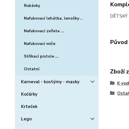
Komple
Rukávky
DĚTSKÝ 
Nafukovací lehátka, lenošky ..
Nafukovací zvířata ...
Původ 
Nafukovací míče
Stříkací pistole ...
Ostatní
Zboží 
Karneval - kostýmy - masky
K vodě
Osta
Kočárky
Krteček
Lego