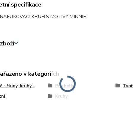
tní specifikace
NAFUKOVACÍ KRUH S MOTIVY MINNIE
zboží
zařazeno v kategoriích
 - čluny, kruhy...
Pro holky
Tvoř
tní
Kruhy