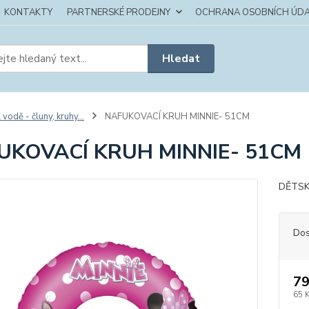
KONTAKTY
PARTNERSKÉ PRODEJNY
OCHRANA OSOBNÍCH ÚDA
Hledat
 vodě - čluny, kruhy...
NAFUKOVACÍ KRUH MINNIE- 51CM
UKOVACÍ KRUH MINNIE- 51CM
DĚTSK
Dos
79
65 