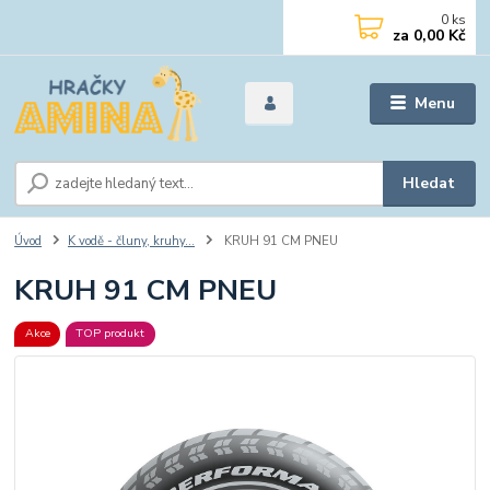
0
ks
za
0,00 Kč
Menu
Hledat
Úvod
K vodě - čluny, kruhy...
KRUH 91 CM PNEU
KRUH 91 CM PNEU
Akce
TOP produkt