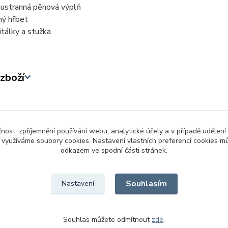
ustranná pěnová výplň
ný hřbet
itálky a stužka
zboží
zařazeno v kategoriích
čnost, zpříjemnění používání webu, analytické účely a v případě udělení
y využíváme soubory cookies. Nastavení vlastních preferencí cookies mů
dáře a diáře
Diáře
odkazem ve spodní části stránek.
Souhlasím
Nastavení
Souhlas můžete odmítnout
zde
.