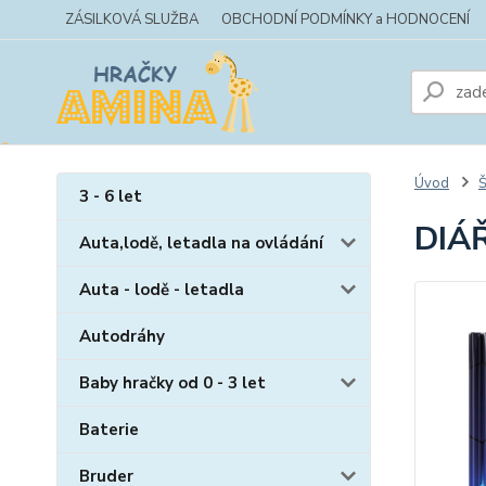
ZÁSILKOVÁ SLUŽBA
OBCHODNÍ PODMÍNKY a HODNOCENÍ
Úvod
Š
3 - 6 let
DIÁŘ
Auta,lodě, letadla na ovládání
Auta - lodě - letadla
Autodráhy
Baby hračky od 0 - 3 let
Baterie
Bruder