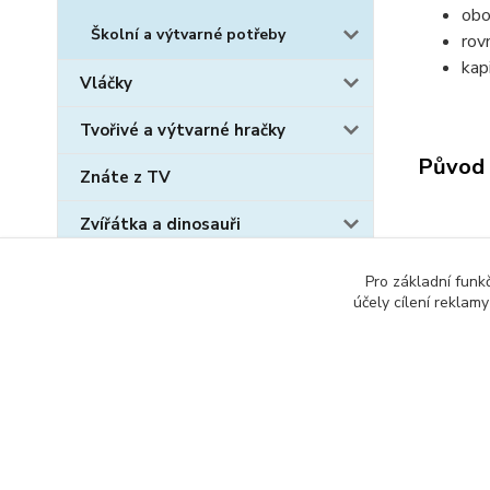
obo
Školní a výtvarné potřeby
rov
kap
Vláčky
Tvořivé a výtvarné hračky
Původ 
Znáte z TV
Zvířátka a dinosauři
Sběratelské karty
Zboží 
Pro základní funk
účely cílení reklam
Kalen