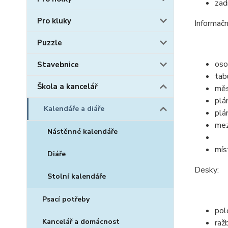
zad
Pro kluky
Informačn
Puzzle
oso
Stavebnice
tab
Škola a kancelář
měs
plá
Kalendáře a diáře
plá
mez
Nástěnné kalendáře
mís
Diáře
Desky:
Stolní kalendáře
Psací potřeby
pol
Kancelář a domácnost
raž