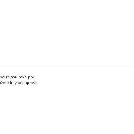
 souhlasu také pro
žete kdykoli upravit
Vytvořeno na
Eshop-rychle.cz