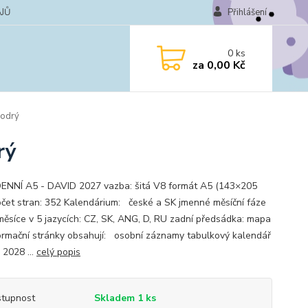
JŮ
Přihlášení
0
ks
za
0,00 Kč
modrý
rý
ENNÍ A5 - DAVID 2027 vazba: šitá V8 formát A5 (143×205
čet stran: 352 Kalendárium: české a SK jmenné měsíční fáze
měsíce v 5 jazycích: CZ, SK, ANG, D, RU zadní předsádka: mapa
ormační stránky obsahují: osobní záznamy tabulkový kalendář
 2028 ...
celý popis
tupnost
Skladem 1 ks