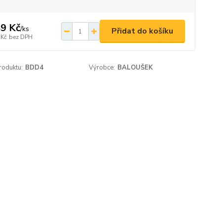
9 Kč
/
ks
Přidat do košíku
 Kč
bez DPH
roduktu:
BDD4
Výrobce:
BALOUŠEK