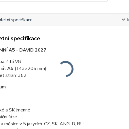
etní specifikace
tní specifikace
NNÍ A5 - DAVID 2027
ba: šitá V8
mát
A5
(143×205 mm)
et stran: 352
ium:
ké a SK jmenné
íční fáze
 a měsíce v 5 jazycích: CZ, SK, ANG, D, RU