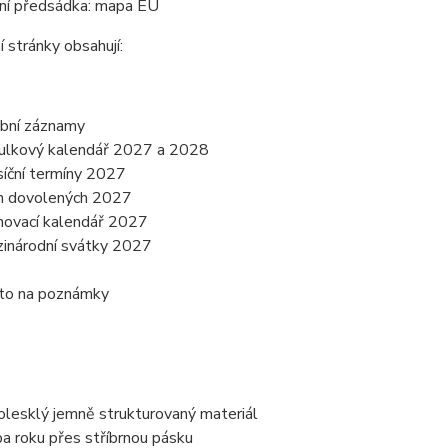
ní předsádka: mapa EU
í stránky obsahují:
bní záznamy
ulkový kalendář 2027 a 2028
íční termíny 2027
n dovolených 2027
novací kalendář 2027
inárodní svátky 2027
to na poznámky
olesklý jemně strukturovaný materiál
ba roku přes stříbrnou pásku