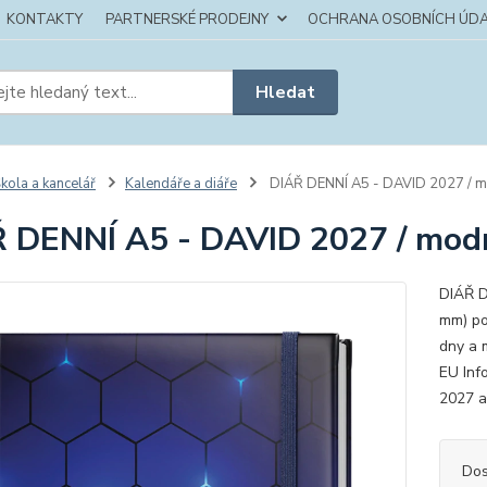
KONTAKTY
PARTNERSKÉ PRODEJNY
OCHRANA OSOBNÍCH ÚDA
Hledat
kola a kancelář
Kalendáře a diáře
DIÁŘ DENNÍ A5 - DAVID 2027 / 
 DENNÍ A5 - DAVID 2027 / mod
DIÁŘ D
mm) po
dny a 
EU Inf
2027 a
Dos