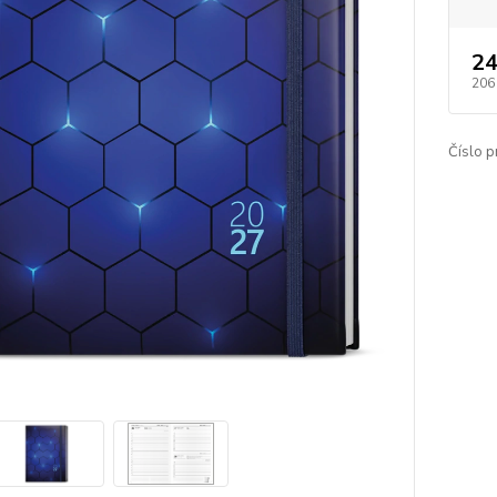
24
206
Číslo p