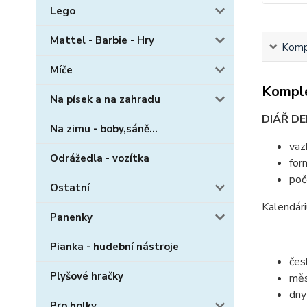
Lego
Mattel - Barbie - Hry
Kompl
Míče
Komple
Na písek a na zahradu
DIÁŘ DE
Na zimu - boby,sáně...
vaz
Odrážedla - vozítka
for
poč
Ostatní
Kalendár
Panenky
Pianka - hudební nástroje
čes
Plyšové hračky
měs
dny
Pro holky