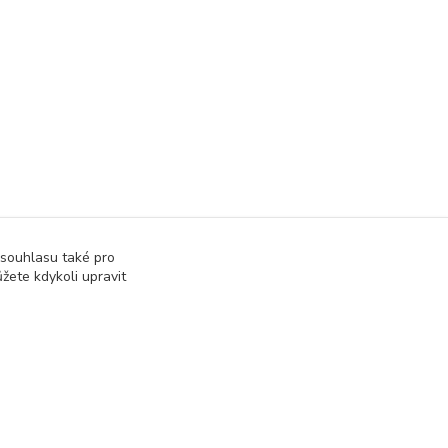
 souhlasu také pro
žete kdykoli upravit
Vytvořeno na
Eshop-rychle.cz