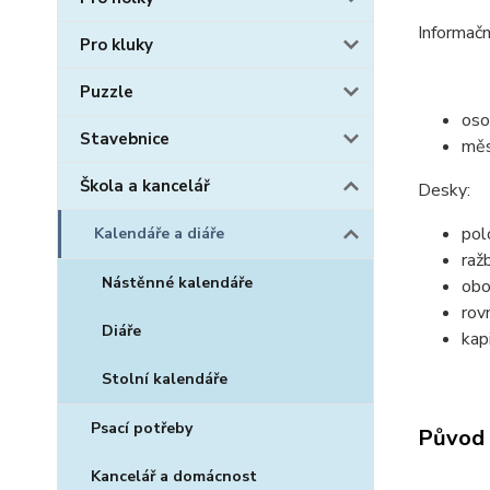
Informačn
Pro kluky
Puzzle
oso
Stavebnice
měs
Škola a kancelář
Desky:
pol
Kalendáře a diáře
raž
Nástěnné kalendáře
obo
rov
Diáře
kap
Stolní kalendáře
Psací potřeby
Původ 
Kancelář a domácnost