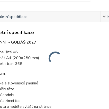
etní specifikace
tní specifikace
NNÍ - GOLIÁŠ 2027
ba: šitá V8
mát A4 (200×280 mm)
et stran: 368
ium:
ké a slovenské jmenné
íční fáze
ní období
í a zimní čas
ota a neděle zvlášť na stránce