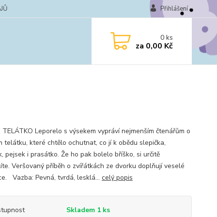
JŮ
Přihlášení
0
ks
za
0,00 Kč
TELÁTKO Leporelo s výsekem vypráví nejmenším čtenářům o
telátku, které chtělo ochutnat, co jí k obědu slepička,
k, pejsek i prasátko. Že ho pak bolelo bříško, si určitě
íte. Veršovaný příběh o zvířátkách ze dvorku doplňují veselé
ce. Vazba: Pevná, tvrdá, lesklá...
celý popis
tupnost
Skladem 1 ks