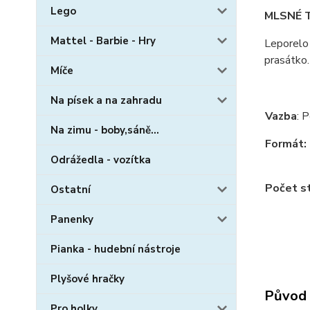
Lego
MLSNÉ 
Mattel - Barbie - Hry
Leporelo 
prasátko.
Míče
Na písek a na zahradu
Vazba
:
P
Na zimu - boby,sáně...
Formát:
Odrážedla - vozítka
Počet st
Ostatní
Panenky
Pianka - hudební nástroje
Plyšové hračky
Původ 
Pro holky