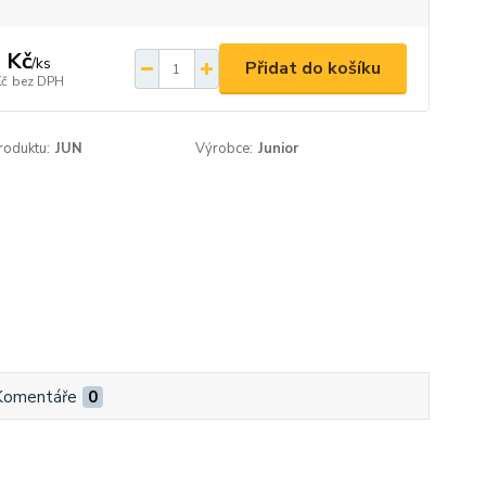
 Kč
/
ks
Přidat do košíku
Kč
bez DPH
roduktu:
JUN
Výrobce:
Junior
Komentáře
0