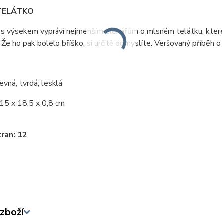
TELÁTKO
s výsekem vypráví nejmenším čtenářům o mlsném telátku, které cht
 Že ho pak bolelo bříško, si určitě domyslíte. Veršovaný příběh o 
evná, tvrdá, lesklá
15 x 18,5 x 0,8 cm
ran: 12
zboží