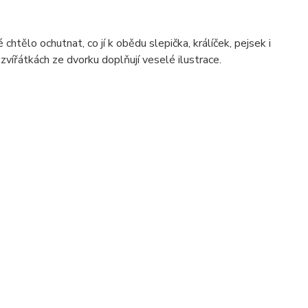
ělo ochutnat, co jí k obědu slepička, králíček, pejsek i
zvířátkách ze dvorku doplňují veselé ilustrace.