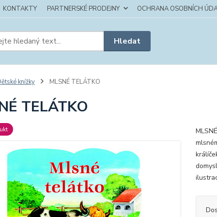
KONTAKTY
PARTNERSKÉ PRODEJNY
OCHRANA OSOBNÍCH ÚDA
Hledat
ětské knížky
MLSNÉ TELÁTKO
NÉ TELÁTKO
ukt
MLSNÉ 
mlsném 
králíče
domysl
ilustra
Dos