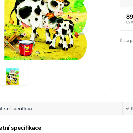
89
89 
Číslo p
etní specifikace
tní specifikace