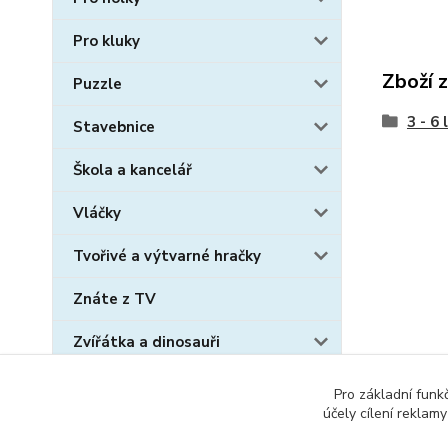
Pro kluky
Zboží 
Puzzle
3 - 6 
Stavebnice
Škola a kancelář
Vláčky
Tvořivé a výtvarné hračky
Znáte z TV
Zvířátka a dinosauři
Sběratelské karty
Pro základní funk
účely cílení reklam