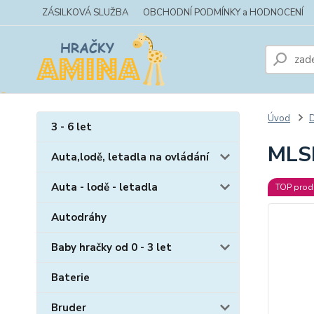
ZÁSILKOVÁ SLUŽBA
OBCHODNÍ PODMÍNKY a HODNOCENÍ
Úvod
D
3 - 6 let
MLS
Auta,lodě, letadla na ovládání
Auta - lodě - letadla
TOP prod
Autodráhy
Baby hračky od 0 - 3 let
Baterie
Bruder