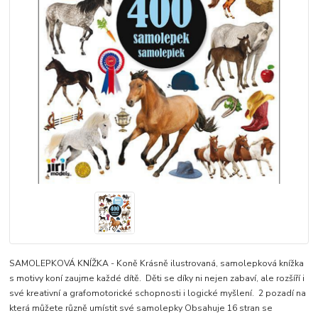
SAMOLEPKOVÁ KNÍŽKA - Koně Krásně ilustrovaná, samolepková knížka
s motivy koní zaujme každé dítě. Děti se díky ni nejen zabaví, ale rozšíří i
své kreativní a grafomotorické schopnosti i logické myšlení. 2 pozadí na
která můžete různě umístit své samolepky Obsahuje 16 stran se