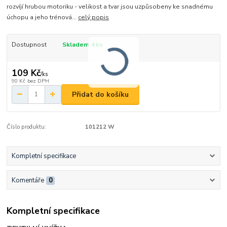
rozvíjí hrubou motoriku - velikost a tvar jsou uzpůsobeny ke snadnému
úchopu a jeho trénová...
celý popis
Dostupnost
Skladem 4 ks
109 Kč
/
ks
90 Kč
bez DPH
Přidat do košíku
Číslo produktu:
101212 W
Kompletní specifikace
Komentáře
0
Kompletní specifikace