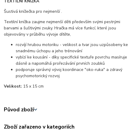
TEXTILNÍ KNÍŽKA
Šustivá knížečka pro nejmenší .
Textilní knížka zaujme nejmenší děti především svými pestrými
barvami a šuštivými zvuky. Hračka má více funkcí, které jsou
objevovány v průběhu vývoje dítěte,
rozvíjí hrubou motoriku - velikost a tvar jsou uzpůsobeny ke
snadnému úchopu a jeho trénování
vybízí ke kousání - díky specifické textuře povrchu masíruje
dásně a napomáhá prořezávání prvních zoubků
podporuje správný vývoj koordinace "oko-ruka" a zdravý
psychomotorický rozvoj
Velikost:
15 x 15 cm
Původ zboží
Zboží zařazeno v kategoriích