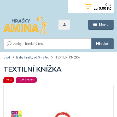
0
ks
za
0,00 Kč
Menu
Hledat
Úvod
Baby hračky od 0 - 3 let
TEXTILNÍ KNÍŽKA
TEXTILNÍ KNÍŽKA
Akce
TOP produkt