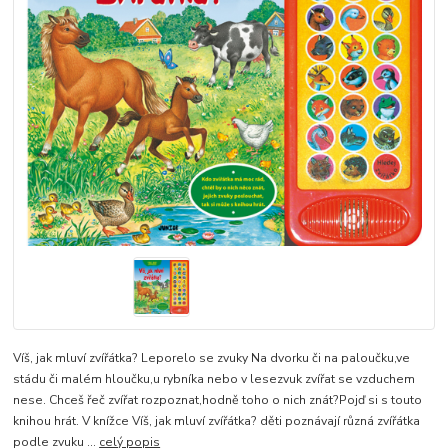
Víš, jak mluví zvířátka? Leporelo se zvuky Na dvorku či na paloučku,ve
stádu či malém hloučku,u rybníka nebo v lesezvuk zvířat se vzduchem
nese. Chceš řeč zvířat rozpoznat,hodně toho o nich znát?Pojď si s touto
knihou hrát. V knížce Víš, jak mluví zvířátka? děti poznávají různá zvířátka
podle zvuku ...
celý popis