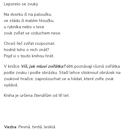
Leporelo se zvuky
Na dvorku či na paloučku,
ve stádu či malém hloučku,
u rybníka nebo v lese
zvuk zvířat se vzduchem nese.
Chceš řeč zvířat rozpoznat,
hodně toho o nich znát?
Pojď si s touto knihou hrát.
V knížce
Víš, jak mluví zvířátka?
děti poznávají různá zvířátka
podle zvuku i podle obrázku. Stačí lehce stisknout obrázek na
zvukové hračce, zaposlouchat se a hádat, které zvíře zvuk
vydává.
Kniha je určena čtenářům od tří let.
Vazba
:
Pevná, tvrdá, lesklá