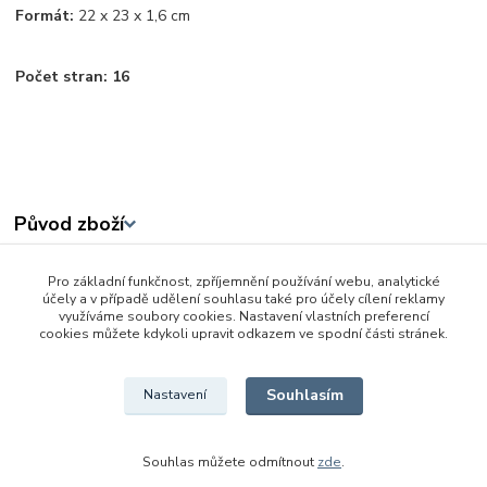
Formát:
22
x 23 x 1,6 cm
Počet stran: 16
Původ zboží
Pro základní funkčnost, zpříjemnění používání webu, analytické
Zboží zařazeno v kategoriích
účely a v případě udělení souhlasu také pro účely cílení reklamy
využíváme soubory cookies. Nastavení vlastních preferencí
Baby hračky od 0 - 3 let
cookies můžete kdykoli upravit odkazem ve spodní části stránek.
Dětské knížky
Souhlasím
Nastavení
Souhlas můžete odmítnout
zde
.
Vytvořeno na
Eshop-rychle.cz