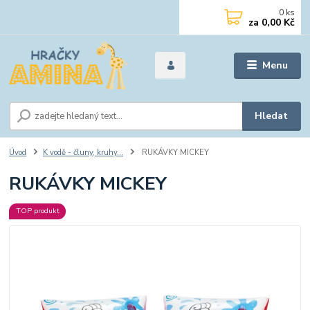
0
ks
za
0,00 Kč
Menu
Hledat
Úvod
K vodě - čluny, kruhy...
RUKÁVKY MICKEY
RUKÁVKY MICKEY
TOP produkt