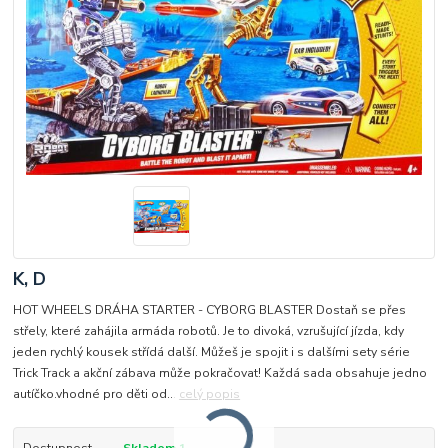
K, D
HOT WHEELS DRÁHA STARTER - CYBORG BLASTER Dostaň se přes
střely, které zahájila armáda robotů. Je to divoká, vzrušující jízda, kdy
jeden rychlý kousek střídá další. Můžeš je spojit i s dalšími sety série
Trick Track a akční zábava může pokračovat! Každá sada obsahuje jedno
autíčko.vhodné pro děti od...
celý popis
Dostupnost
Skladem 1