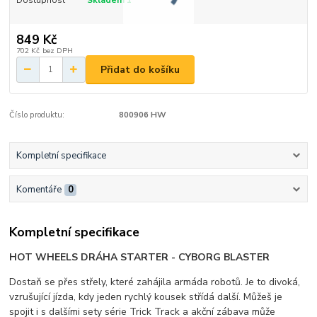
849 Kč
702 Kč
bez DPH
Přidat do košíku
Číslo produktu:
800906 HW
Kompletní specifikace
Komentáře
0
Kompletní specifikace
HOT WHEELS DRÁHA STARTER - CYBORG BLASTER
Dostaň se přes střely, které zahájila armáda robotů. Je to divoká,
vzrušující jízda, kdy jeden rychlý kousek střídá další. Můžeš je
spojit i s dalšími sety série Trick Track a akční zábava může