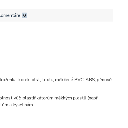
Komentáře
0
, koženka, korek, plst, textil, měkčené PVC, ABS, pěnové
lnost vůči plastifikátorům měkkých plastů (např.
dlům a kyselinám.