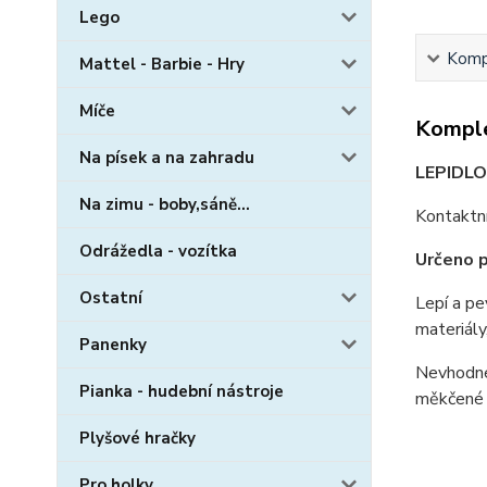
Lego
Kompl
Mattel - Barbie - Hry
Míče
Komple
Na písek a na zahradu
LEPIDL
Na zimu - boby,sáně...
Kontaktní
Odrážedla - vozítka
Určeno 
Ostatní
Lepí a pe
materiály
Panenky
Nevhodné 
Pianka - hudební nástroje
měkčené 
Plyšové hračky
Pro holky