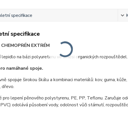
etní specifikace
tní specifikace
O CHEMOPRÉN EXTRÉM
 lepidlo na bázi polyuretanu ve směsi organických rozpouštědel.
pro namáhané spoje.
vně spojuje širokou škálu a kombinaci materiálů: kov, guma, kůže
, dřevo.
pro lepení pěnového polystyrenu, PE, PP, Teflonu. Zaručuje odo
PVC) odolává působení vody, odolnost vůči stárnutí, rozpoušťě