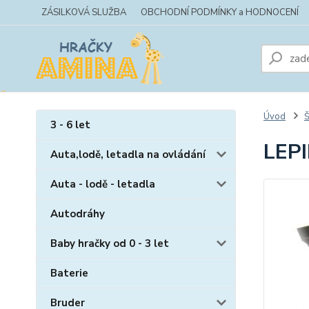
ZÁSILKOVÁ SLUŽBA
OBCHODNÍ PODMÍNKY a HODNOCENÍ
Úvod
Š
3 - 6 let
LEP
Auta,lodě, letadla na ovládání
Auta - lodě - letadla
Autodráhy
Baby hračky od 0 - 3 let
Baterie
Bruder