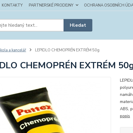
KONTAKTY
PARTNERSKÉ PRODEJNY
OCHRANA OSOBNÍCH ÚDA
Hledat
kola a kancelář
LEPIDLO CHEMOPRÉN EXTRÉM 50g
IDLO CHEMOPRÉN EXTRÉM 50
LEPIDL
polyur
namáha
materiá
ABS, p
popis