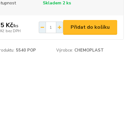
tupnost
Skladem 2 ks
5 Kč
/
ks
Přidat do košíku
 Kč
bez DPH
roduktu:
5540 POP
Výrobce:
CHEMOPLAST