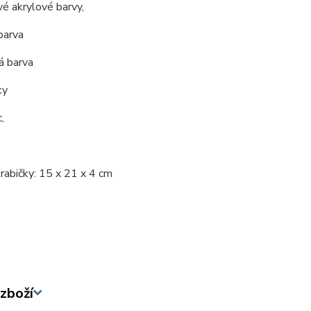
vé akrylové barvy,
 barva
á barva
ky
,
rabičky: 15 x 21 x 4 cm
zboží