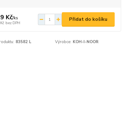
9 Kč
/
ks
Přidat do košíku
 Kč
bez DPH
roduktu:
83582 L
Výrobce:
KOH-I-NOOR