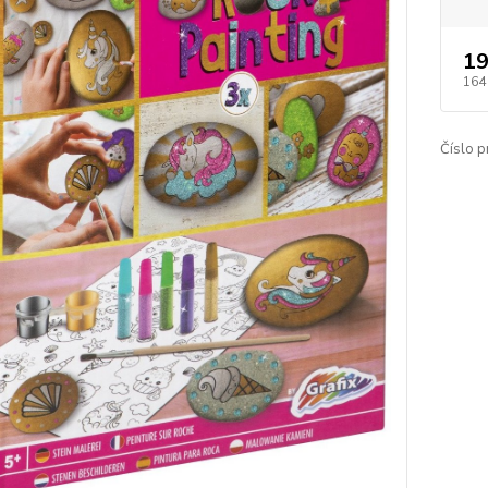
19
164
Číslo p