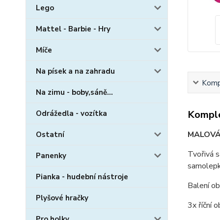
Lego
Mattel - Barbie - Hry
Míče
Na písek a na zahradu
Kompl
Na zimu - boby,sáně...
Komple
Odrážedla - vozítka
MALOVÁN
Ostatní
Tvořivá s
Panenky
samolepka
Pianka - hudební nástroje
Balení ob
Plyšové hračky
3x říční o
Pro holky