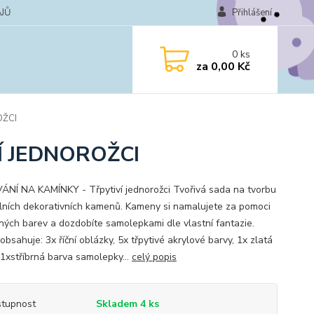
JŮ
Přihlášení
0
ks
za
0,00 Kč
OŽCI
Í JEDNOROŽCI
NÍ NA KAMÍNKY - Třpytiví jednorožci Tvořivá sada na tvorbu
álních dekorativních kamenů. Kameny si namalujete za pomoci
ených barev a dozdobíte samolepkami dle vlastní fantazie.
obsahuje: 3x říční oblázky, 5x třpytivé akrylové barvy, 1x zlatá
1xstříbrná barva samolepky...
celý popis
tupnost
Skladem 4 ks