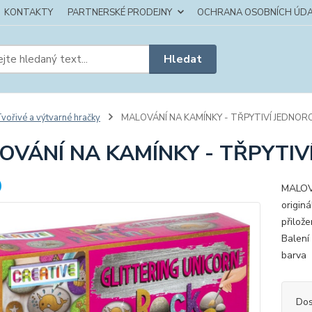
KONTAKTY
PARTNERSKÉ PRODEJNY
OCHRANA OSOBNÍCH ÚDA
Hledat
vořivé a výtvarné hračky
MALOVÁNÍ NA KAMÍNKY - TŘPYTIVÍ JEDNOR
OVÁNÍ NA KAMÍNKY - TŘPYTIV
MALOVÁ
origin
přilož
Balení 
barva 
Dos