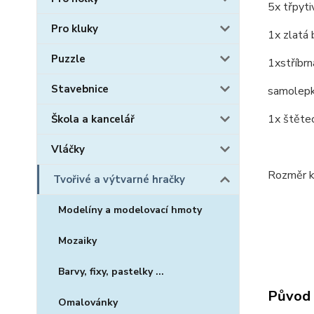
5x třpyti
Pro kluky
1x zlatá
Puzzle
1xstříbrn
Stavebnice
samolep
1x štětec
Škola a kancelář
Vláčky
Rozměr k
Tvořivé a výtvarné hračky
Modelíny a modelovací hmoty
Mozaiky
Barvy, fixy, pastelky ...
Původ 
Omalovánky