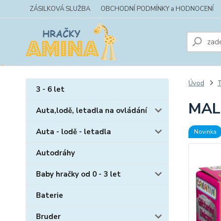
ZÁSILKOVÁ SLUŽBA
OBCHODNÍ PODMÍNKY a HODNOCENÍ
Úvod
T
3 - 6 let
MAL
Auta,lodě, letadla na ovládání
Auta - lodě - letadla
Novinka
Autodráhy
Baby hračky od 0 - 3 let
Baterie
Bruder