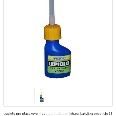
Lepidlo pro plastikové modely s dávkovací jehlou. Lahvička obsahuje 18