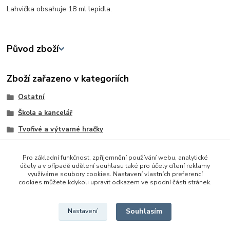
Lahvička obsahuje 18 ml lepidla.
Původ zboží
Zboží zařazeno v kategoriích
Ostatní
Škola a kancelář
Tvořivé a výtvarné hračky
Ostatní
Pro základní funkčnost, zpříjemnění používání webu, analytické
Kancelář a domácnost
účely a v případě udělení souhlasu také pro účely cílení reklamy
využíváme soubory cookies. Nastavení vlastních preferencí
Školní a výtvarné potřeby
cookies můžete kdykoli upravit odkazem ve spodní části stránek.
Tvořivé sady
Souhlasím
Nastavení