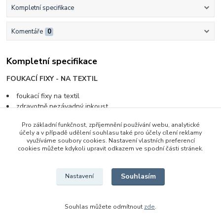
Kompletní specifikace
Komentáře
0
Kompletní specifikace
FOUKACÍ FIXY - NA TEXTIL
foukací fixy na textil
zdravotně nezávadný inkoust
kresby odolají praní do 60 °C
Pro základní funkčnost, zpříjemnění používání webu, analytické
5 barevných odstínů
účely a v případě udělení souhlasu také pro účely cílení reklamy
1 šablona
využíváme soubory cookies. Nastavení vlastních preferencí
cookies můžete kdykoli upravit odkazem ve spodní části stránek.
Původ zboží
Souhlasím
Nastavení
Zboží zařazeno v kategoriích
Souhlas můžete odmítnout
zde
.