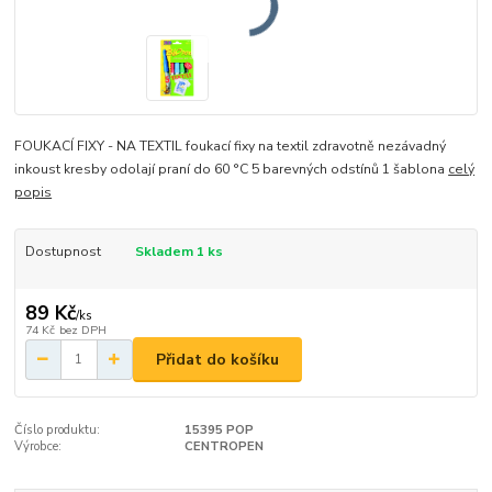
FOUKACÍ FIXY - NA TEXTIL foukací fixy na textil zdravotně nezávadný
inkoust kresby odolají praní do 60 °C 5 barevných odstínů 1 šablona
celý
popis
Dostupnost
Skladem 1 ks
89 Kč
/
ks
74 Kč
bez DPH
Přidat do košíku
Číslo produktu:
15395 POP
Výrobce:
CENTROPEN