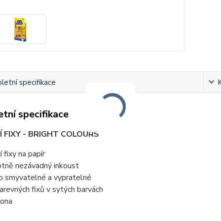
etní specifikace
tní specifikace
 FIXY - BRIGHT COLOURS
í fixy na papír
otně nezávadný inkoust
o smyvatelné a vypratelné
arevných fixů v sytých barvách
lona