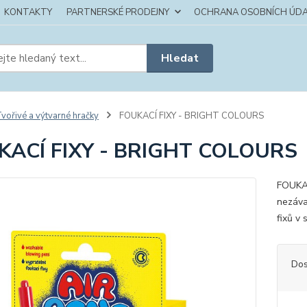
KONTAKTY
PARTNERSKÉ PRODEJNY
OCHRANA OSOBNÍCH ÚDA
Hledat
vořivé a výtvarné hračky
FOUKACÍ FIXY - BRIGHT COLOURS
KACÍ FIXY - BRIGHT COLOURS
FOUKAC
nezáva
fixů v
Dos