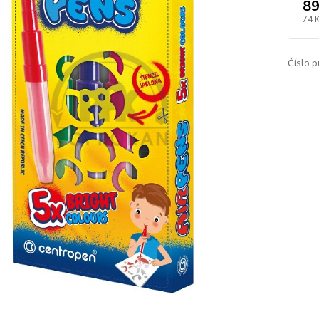
89
74 
Číslo p