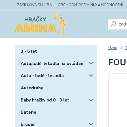
ZÁSILKOVÁ SLUŽBA
OBCHODNÍ PODMÍNKY a HODNOCENÍ
Úvod
T
3 - 6 let
FOU
Auta,lodě, letadla na ovládání
Auta - lodě - letadla
Autodráhy
Baby hračky od 0 - 3 let
Baterie
Bruder