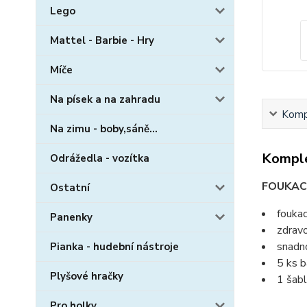
Lego
Mattel - Barbie - Hry
Míče
Na písek a na zahradu
Kompl
Na zimu - boby,sáně...
Komple
Odrážedla - vozítka
FOUKACÍ
Ostatní
foukac
Panenky
zdrav
snadn
Pianka - hudební nástroje
5 ks b
Plyšové hračky
1 šab
Pro holky