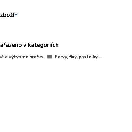
zboží
zařazeno v kategoriích
vé a výtvarné hračky
Barvy, fixy, pastelky ...