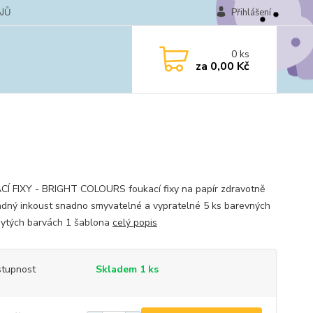
JŮ
Přihlášení
0
ks
za
0,00 Kč
Í FIXY - BRIGHT COLOURS foukací fixy na papír zdravotně
dný inkoust snadno smyvatelné a vypratelné 5 ks barevných
 sytých barvách 1 šablona
celý popis
tupnost
Skladem 1 ks