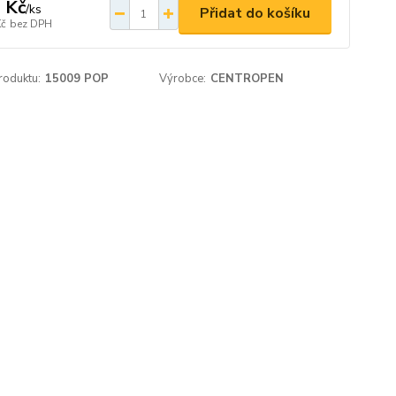
 Kč
/
ks
Přidat do košíku
Kč
bez DPH
roduktu:
15009 POP
Výrobce:
CENTROPEN