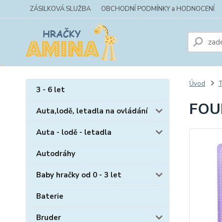
ZÁSILKOVÁ SLUŽBA
OBCHODNÍ PODMÍNKY a HODNOCENÍ
Úvod
T
3 - 6 let
FOU
Auta,lodě, letadla na ovládání
Auta - lodě - letadla
Autodráhy
Baby hračky od 0 - 3 let
Baterie
Bruder