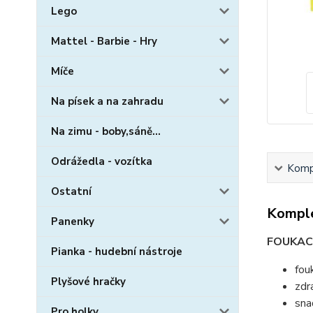
Lego
Mattel - Barbie - Hry
Míče
Na písek a na zahradu
Na zimu - boby,sáně...
Odrážedla - vozítka
Kompl
Ostatní
Komple
Panenky
FOUKACÍ
Pianka - hudební nástroje
fouk
Plyšové hračky
zdr
sna
Pro holky