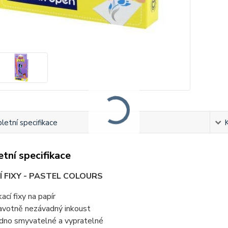
etní specifikace
tní specifikace
 FIXY - PASTEL COLOURS
ací fixy na papír
avotně nezávadný inkoust
dno smyvatelné a vypratelné