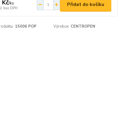
 Kč
/
ks
Přidat do košíku
Kč
bez DPH
roduktu:
15006 POP
Výrobce:
CENTROPEN