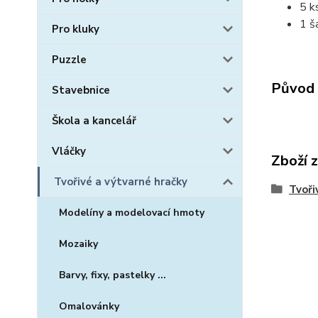
5 k
1 š
Pro kluky
Puzzle
Původ 
Stavebnice
Škola a kancelář
Vláčky
Zboží 
Tvořivé a výtvarné hračky
Tvoři
Modelíny a modelovací hmoty
Mozaiky
Barvy, fixy, pastelky ...
Omalovánky