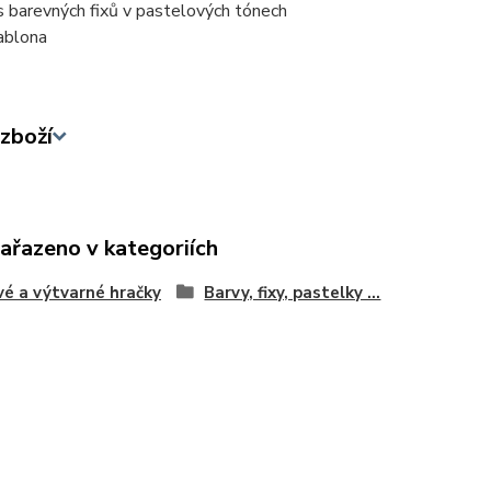
s barevných fixů v pastelových tónech
ablona
zboží
zařazeno v kategoriích
vé a výtvarné hračky
Barvy, fixy, pastelky ...