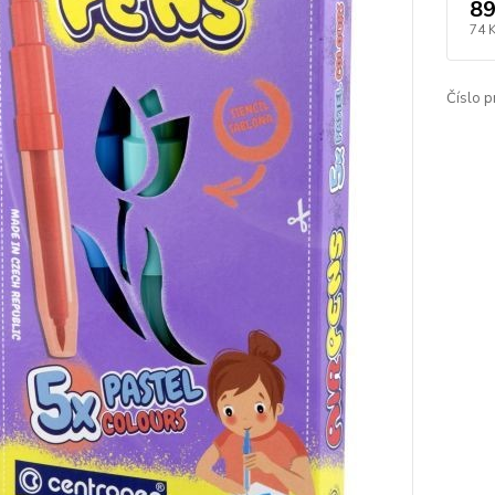
89
74 
Číslo p