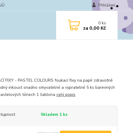
JŮ
Přihlášení
0
ks
za
0,00 Kč
Í FIXY - PASTEL COLOURS foukací fixy na papír zdravotně
dný inkoust snadno smyvatelné a vypratelné 5 ks barevných
 pastelových tónech 1 šablona
celý popis
tupnost
Skladem 1 ks