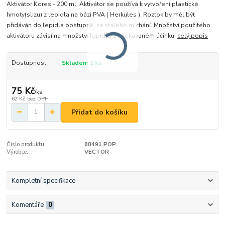
Aktivátor Kores - 200 ml Aktivátor se používá k vytvoření plastické
hmoty(slizu) z lepidla na bázi PVA ( Herkules ). Roztok by měl být
přidáván do lepidla postupně, za stáleho míchání. Množství použitého
aktivátoru závisí na množství lepidla a očekávaném účinku.
celý popis
Dostupnost
Skladem 2 ks
75 Kč
/
ks
62 Kč
bez DPH
Přidat do košíku
Číslo produktu:
88491 POP
Výrobce:
VECTOR
Kompletní specifikace
Komentáře
0