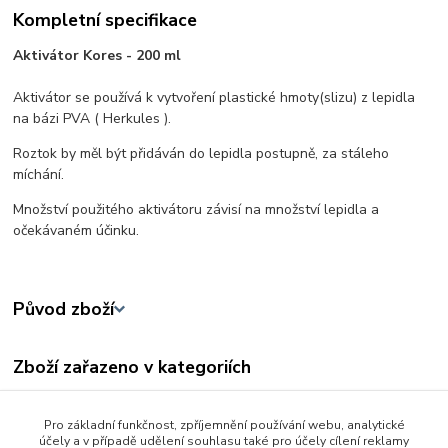
Kompletní specifikace
Aktivátor Kores - 200 ml
Aktivátor se používá k vytvoření plastické hmoty(slizu) z lepidla
na bázi PVA ( Herkules ).
Roztok by měl být přidáván do lepidla postupně, za stáleho
míchání.
Množství použitého aktivátoru závisí na množství lepidla a
očekávaném účinku.
Původ zboží
Zboží zařazeno v kategoriích
Ostatní
Pro základní funkčnost, zpříjemnění používání webu, analytické
Tvořivé a výtvarné hračky
účely a v případě udělení souhlasu také pro účely cílení reklamy