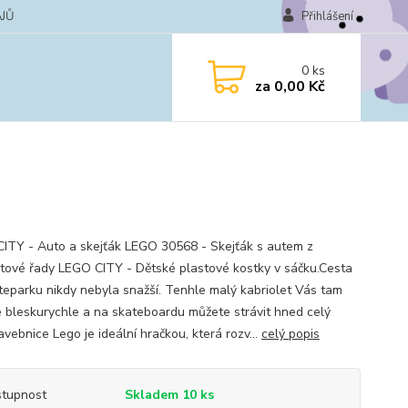
JŮ
Přihlášení
0
ks
za
0,00 Kč
ITY - Auto a skejťák LEGO 30568 - Skejťák s autem z
tové řady LEGO CITY - Dětské plastové kostky v sáčku.Cesta
teparku nikdy nebyla snažší. Tenhle malý kabriolet Vás tam
 bleskurychle a na skateboardu můžete strávit hned celý
vebnice Lego je ideální hračkou, která rozv...
celý popis
tupnost
Skladem 10 ks