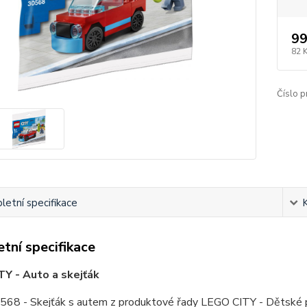
99
82 
Číslo p
etní specifikace
tní specifikace
Y - Auto a skejťák
68 - Skejťák s autem z produktové řady LEGO CITY - Dětské p