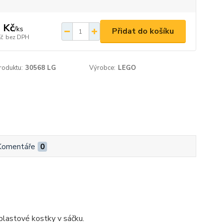
 Kč
/
ks
Přidat do košíku
Kč
bez DPH
roduktu:
30568 LG
Výrobce:
LEGO
Komentáře
0
lastové kostky v sáčku.