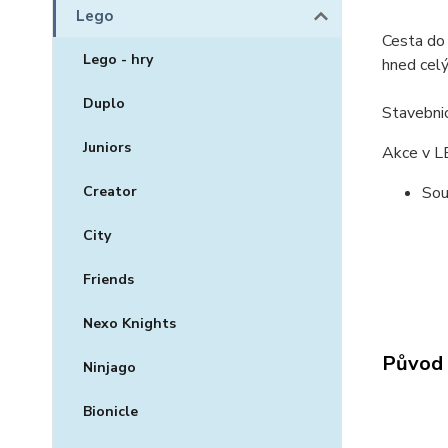
Lego
Cesta do 
Lego - hry
hned celý
Duplo
Stavebnic
Juniors
Akce v L
Creator
Sou
City
Friends
Nexo Knights
Původ 
Ninjago
Bionicle