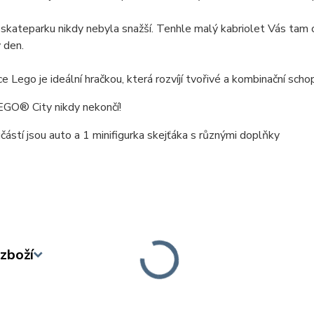
skateparku nikdy nebyla snažší. Tenhle malý kabriolet Vás tam
 den.
e Lego je ideální hračkou, která rozvíjí tvořivé a kombinační scho
EGO® City nikdy nekončí!
částí jsou auto a 1 minifigurka skejťáka s různými doplňky
zboží