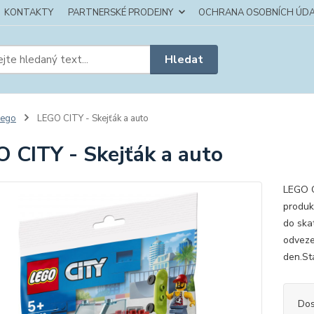
KONTAKTY
PARTNERSKÉ PRODEJNY
OCHRANA OSOBNÍCH ÚDA
Hledat
Lego
LEGO CITY - Skejťák a auto
 CITY - Skejťák a auto
LEGO C
produk
do ska
odveze
den.Sta
Dos