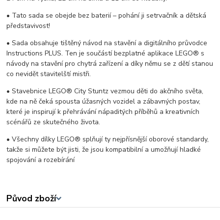
• Tato sada se obejde bez baterií – pohání ji setrvačník a dětská
představivost!
• Sada obsahuje tištěný návod na stavění a digitálního průvodce
Instructions PLUS. Ten je součástí bezplatné aplikace LEGO® s
návody na stavění pro chytrá zařízení a díky němu se z dětí stanou
co nevidět stavitelští mistři.
• Stavebnice LEGO® City Stuntz vezmou děti do akčního světa,
kde na ně čeká spousta úžasných vozidel a zábavných postav,
které je inspirují k přehrávání nápaditých příběhů a kreativních
scénářů ze skutečného života.
• Všechny dílky LEGO® splňují ty nejpřísnější oborové standardy,
takže si můžete být jisti, že jsou kompatibilní a umožňují hladké
spojování a rozebírání
Původ zboží