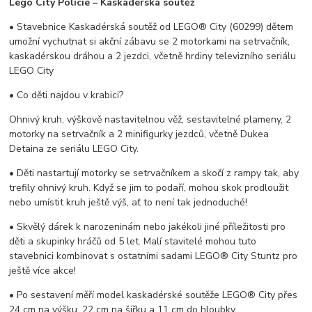
Lego City Policie – Kaskadérská soutěž
• Stavebnice Kaskadérská soutěž od LEGO® City (60299) dětem
umožní vychutnat si akční zábavu se 2 motorkami na setrvačník,
kaskadérskou dráhou a 2 jezdci, včetně hrdiny televizního seriálu
LEGO City
• Co děti najdou v krabici?
Ohnivý kruh, výškově nastavitelnou věž, sestavitelné plameny, 2
motorky na setrvačník a 2 minifigurky jezdců, včetně Dukea
Detaina ze seriálu LEGO City.
• Děti nastartují motorky se setrvačníkem a skočí z rampy tak, aby
trefily ohnivý kruh. Když se jim to podaří, mohou skok prodloužit
nebo umístit kruh ještě výš, ať to není tak jednoduché!
• Skvělý dárek k narozeninám nebo jakékoli jiné příležitosti pro
děti a skupinky hráčů od 5 let. Malí stavitelé mohou tuto
stavebnici kombinovat s ostatními sadami LEGO® City Stuntz pro
ještě více akce!
• Po sestavení měří model kaskadérské soutěže LEGO® City přes
24 cm na výšku, 22 cm na šířku a 11 cm do hloubky.