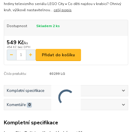
hrdiny televizního seriálu LEGO City • Co děti najdou v krabici? Ohnivý
kruh, výškově nastavitelnou...
celý popis
Dostupnost
Skladem 2 ks
549 Kč
/
ks
454 Kč
bez DPH
Přidat do košíku
Číslo produktu:
60299 LG
Kompletní specifikace
Komentáře
0
Kompletní specifikace