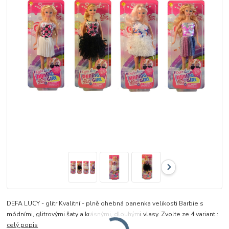
DEFA LUCY - glitr Kvalitní - plně ohebná panenka velikosti Barbie s
módními, glitrovými šaty a krásnými, dlouhými vlasy. Zvolte ze 4 variant :
celý popis