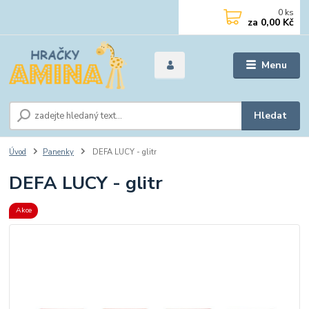
0
ks
za
0,00 Kč
Menu
Hledat
Úvod
Panenky
DEFA LUCY - glitr
DEFA LUCY - glitr
Akce