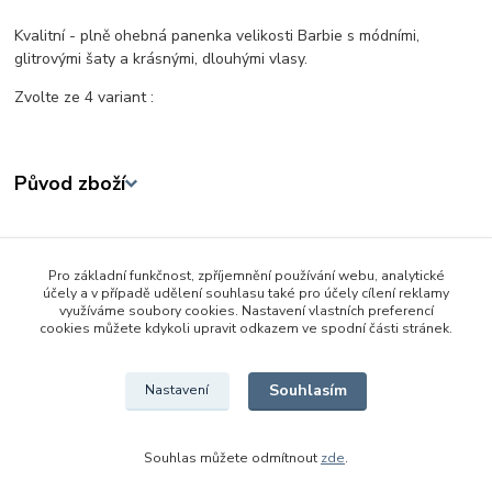
Kvalitní - plně ohebná panenka velikosti Barbie s módními,
glitrovými šaty a krásnými, dlouhými vlasy.
Zvolte ze 4 variant :
Původ zboží
Zboží zařazeno v kategoriích
Pro základní funkčnost, zpříjemnění používání webu, analytické
Panenky
účely a v případě udělení souhlasu také pro účely cílení reklamy
využíváme soubory cookies. Nastavení vlastních preferencí
29 cm
cookies můžete kdykoli upravit odkazem ve spodní části stránek.
Defa Lucy
Souhlasím
Nastavení
Souhlas můžete odmítnout
zde
.
Vytvořeno na
Eshop-rychle.cz