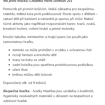
Má první hračka: Chodítko Herní centrum 2v1
Pomocník při prvních krůčcích. Velká základna pro bezpečnou
stabilitu, měkká kola proti podklouznutí. Roste spolu s dítětem –
zabaví dítě při batolení a následně je oporou při chůzi. Nabízí
různé aktivity, jako například rozpoznávání barev, tvarů, zvuků,
kreativní tvoření, cvičení hrubé a jemné motoriky.
Kreslící tabulka, minitelefon a hrající piano lze použít jako
samostatnou hračku.
miminko se může prohlížet v zrcátku s ochrannou folií
rozvíjí fantazii a krestivitu dětí
tvary na boku se otáčí
zadní kolečka jsou opatřena protiskluzovou podložkou
učení čísel
kníihou můžou děti listovat
Doporučený věk: od 9 měsíců
Bezpečná hračka
-
hračky MaaMaa jsou vyráběny z kvalitních,
hygienicky nezávadných materiálů s důrazem na bezpečnost a
odolnost hraček.