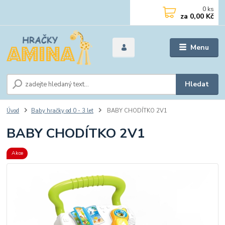
0
ks
za
0,00 Kč
Menu
Hledat
Úvod
Baby hračky od 0 - 3 let
BABY CHODÍTKO 2V1
BABY CHODÍTKO 2V1
Akce