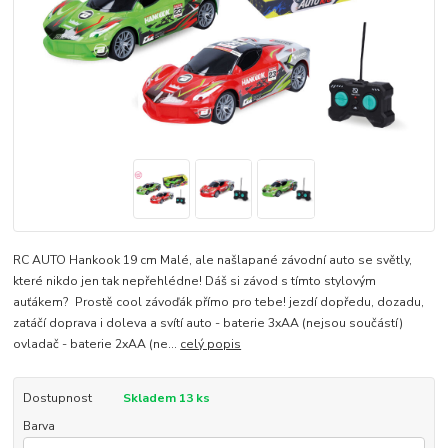
RC AUTO Hankook 19 cm Malé, ale našlapané závodní auto se světly,
které nikdo jen tak nepřehlédne! Dáš si závod s tímto stylovým
auťákem? Prostě cool závoďák přímo pro tebe! jezdí dopředu, dozadu,
zatáčí doprava i doleva a svítí auto - baterie 3xAA (nejsou součástí)
ovladač - baterie 2xAA (ne...
celý popis
Dostupnost
Skladem 13 ks
Barva