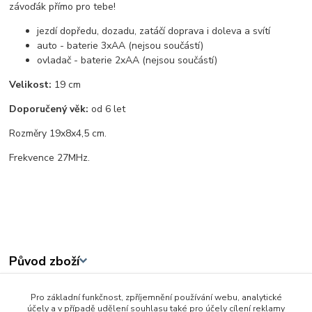
závoďák přímo pro tebe!
jezdí dopředu, dozadu, zatáčí doprava i doleva a svítí
auto - baterie 3xAA (nejsou součástí)
ovladač - baterie 2xAA (nejsou součástí)
Velikost:
19 cm
Doporučený věk:
od 6 let
Rozměry 19x8x4,5 cm.
Frekvence 27MHz.
Původ zboží
Pro základní funkčnost, zpříjemnění používání webu, analytické
Zboží zařazeno v kategoriích
účely a v případě udělení souhlasu také pro účely cílení reklamy