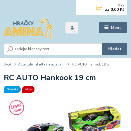
0
ks
za
0,00 Kč
Menu
Hledat
Úvod
Auta,lodě, letadla na ovládání
RC AUTO Hankook 19 cm
RC AUTO Hankook 19 cm
Novinka
Akce