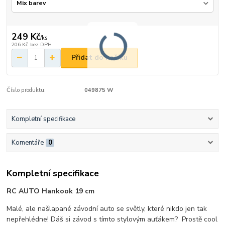
249 Kč
/
ks
206 Kč
bez DPH
Přidat do košíku
Číslo produktu:
049875 W
Kompletní specifikace
Komentáře
0
Kompletní specifikace
RC AUTO Hankook 19 cm
Malé, ale našlapané závodní auto se světly, které nikdo jen tak
nepřehlédne! Dáš si závod s tímto stylovým auťákem? Prostě cool