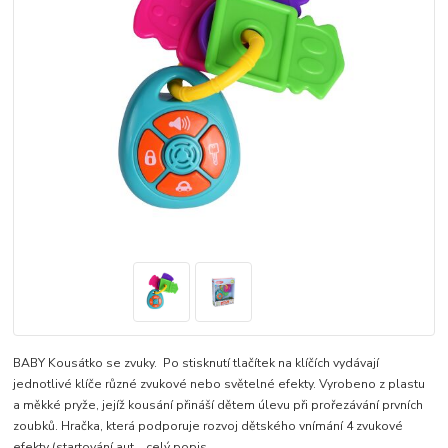
BABY Kousátko se zvuky. Po stisknutí tlačítek na klíčích vydávají
jednotlivé klíče různé zvukové nebo světelné efekty. Vyrobeno z plastu
a měkké pryže, jejíž kousání přináší dětem úlevu při prořezávání prvních
zoubků. Hračka, která podporuje rozvoj dětského vnímání 4 zvukové
efekty (startování aut...
celý popis