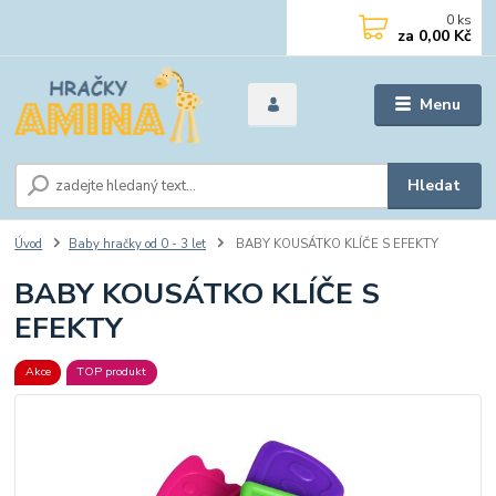
0
ks
za
0,00 Kč
Menu
Hledat
Úvod
Baby hračky od 0 - 3 let
BABY KOUSÁTKO KLÍČE S EFEKTY
BABY KOUSÁTKO KLÍČE S
EFEKTY
Akce
TOP produkt