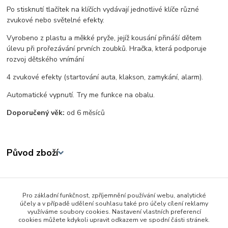
Po stisknutí tlačítek na klíčích vydávají jednotlivé klíče různé
zvukové nebo světelné efekty.
Vyrobeno z plastu a měkké pryže, jejíž kousání přináší dětem
úlevu při prořezávání prvních zoubků. Hračka, která podporuje
rozvoj dětského vnímání
4 zvukové efekty (startování auta, klakson, zamykání, alarm).
Automatické vypnutí. Try me funkce na obalu.
Doporučený věk:
od 6 měsíců
Původ zboží
Zboží zařazeno v kategoriích
Pro základní funkčnost, zpříjemnění používání webu, analytické
Baby hračky od 0 - 3 let
účely a v případě udělení souhlasu také pro účely cílení reklamy
využíváme soubory cookies. Nastavení vlastních preferencí
CHrastítka a kousátka
cookies můžete kdykoli upravit odkazem ve spodní části stránek.