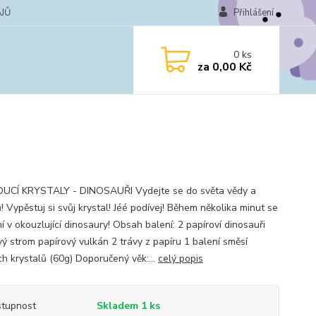
JŮ
Přihlášení
0
ks
za
0,00 Kč
CÍ KRYSTALY - DINOSAUŘI Vydejte se do světa vědy a
 Vypěstuj si svůj krystal! Jéé podívej! Během několika minut se
 v okouzlující dinosaury! Obsah balení: 2 papíroví dinosauři
vý strom papírový vulkán 2 trávy z papíru 1 balení směsí
ch krystalů (60g) Doporučený věk:...
celý popis
tupnost
Skladem 1 ks