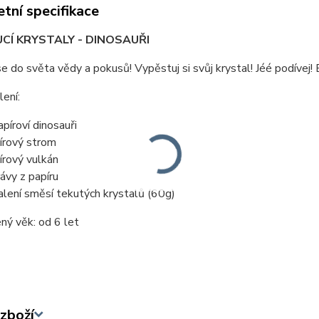
tní specifikace
CÍ KRYSTALY - DINOSAUŘI
e do světa vědy a pokusů! Vypěstuj si svůj krystal! Jéé podívej!
ení:
apíroví dinosauři
írový strom
írový vulkán
rávy z papíru
alení směsí tekutých krystalů (60g)
ný věk:
od 6 let
zboží