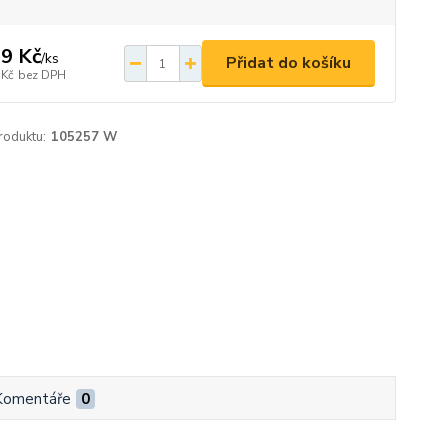
9 Kč
/
ks
Přidat do košíku
 Kč
bez DPH
roduktu:
105257 W
Komentáře
0