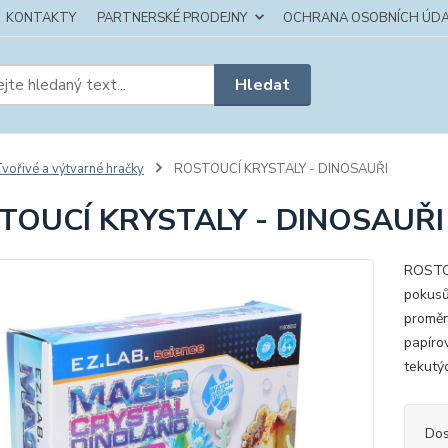
KONTAKTY
PARTNERSKÉ PRODEJNY
OCHRANA OSOBNÍCH ÚDA
Hledat
vořivé a výtvarné hračky
ROSTOUCÍ KRYSTALY - DINOSAUŘI
TOUCÍ KRYSTALY - DINOSAUŘI
ROSTOU
pokusů!
promění
papíro
tekutý
Dos