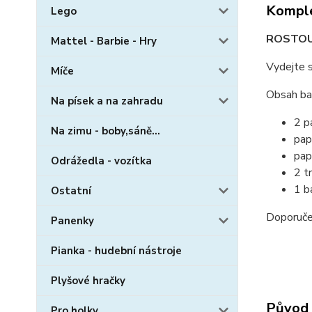
Komple
Lego
ROSTOU
Mattel - Barbie - Hry
Vydejte s
Míče
Obsah bal
Na písek a na zahradu
2 p
Na zimu - boby,sáně...
pap
pap
Odrážedla - vozítka
2 t
1 b
Ostatní
Doporuče
Panenky
Pianka - hudební nástroje
Plyšové hračky
Původ 
Pro holky