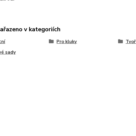
zařazeno v kategoriích
tní
Pro kluky
Tvoř
vé sady