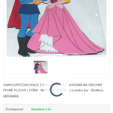
SAMOLEPÍCÍ DEKORACE Z PĚNOVÉ HMOTY , VHODNÁ NA VŠECHNY
PEVNÉ PLOCHY ( STĚNY , NÁBYTEK , DVEŘE ...) rozměry šxv : 35x46cm
celý popis
Dostupnost
Skladem 1 ks