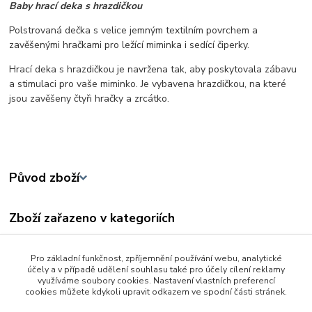
Baby hrací deka s hrazdičkou
Polstrovaná dečka s velice jemným textilním povrchem a
zavěšenými hračkami pro ležící miminka i sedící čiperky.
Hrací deka s hrazdičkou je navržena tak, aby poskytovala zábavu
a stimulaci pro vaše miminko. Je vybavena hrazdičkou, na které
jsou zavěšeny čtyři hračky a zrcátko.
Původ zboží
Zboží zařazeno v kategoriích
Baby hračky od 0 - 3 let
Pro základní funkčnost, zpříjemnění používání webu, analytické
CHrastítka a kousátka
účely a v případě udělení souhlasu také pro účely cílení reklamy
využíváme soubory cookies. Nastavení vlastních preferencí
Hrazdičky a kolotoče
cookies můžete kdykoli upravit odkazem ve spodní části stránek.
Zvukové