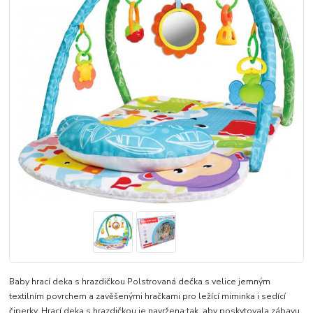
Baby hrací deka s hrazdičkou Polstrovaná dečka s velice jemným
textilním povrchem a zavěšenými hračkami pro ležící miminka i sedící
čiperky. Hrací deka s hrazdičkou je navržena tak, aby poskytovala zábavu