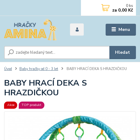
0
ks
za
0,00 Kč
Menu
Hledat
Úvod
Baby hračky od 0 - 3 let
BABY HRACÍ DEKA S HRAZDIČKOU
BABY HRACÍ DEKA S
HRAZDIČKOU
Akce
TOP produkt