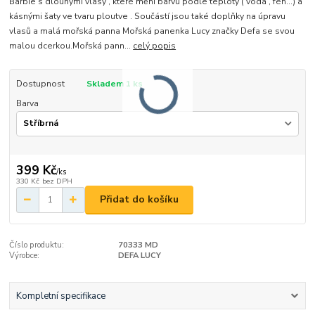
Barbie s dlouhými vlasy , které mění barvu podle teploty ( voda , fén...) a
kásnými šaty ve tvaru ploutve . Součástí jsou také doplňky na úpravu
vlasů a malá mořská panna Mořská panenka Lucy značky Defa se svou
malou dcerkou.Mořská pann...
celý popis
Dostupnost
Skladem 1 ks
Barva
399 Kč
/
ks
330 Kč
bez DPH
Přidat do košíku
Číslo produktu:
70333 MD
Výrobce:
DEFA LUCY
Kompletní specifikace