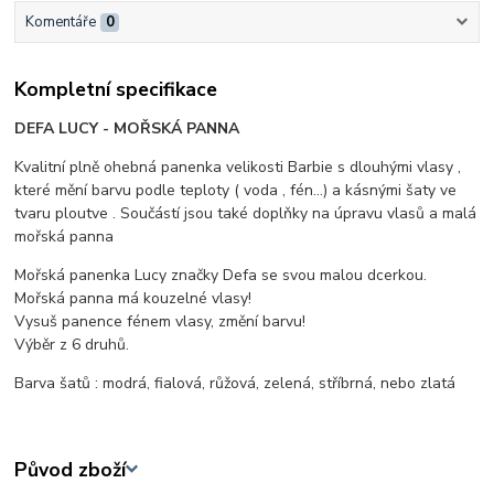
Komentáře
0
Kompletní specifikace
DEFA LUCY - MOŘSKÁ PANNA
Kvalitní plně ohebná panenka velikosti Barbie s dlouhými vlasy ,
které mění barvu podle teploty ( voda , fén...) a kásnými šaty ve
tvaru ploutve . Součástí jsou také doplňky na úpravu vlasů a malá
mořská panna
Mořská panenka Lucy značky Defa se svou malou dcerkou.
Mořská panna má kouzelné vlasy!
Vysuš panence fénem vlasy, změní barvu!
Výběr z 6 druhů.
Barva šatů : modrá, fialová, růžová, zelená, stříbrná, nebo zlatá
Původ zboží