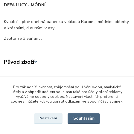
DEFA LUCY - MÓDNÍ
Kvalitní - plně ohebná panenka velikosti Barbie s módními oblečky
a krásnými, dlouhými vlasy.
Zvolte ze 3 variant :
Původ zboží
Zboží zařazeno v kategoriích
Pro základní funkčnost, zpříjemnění používání webu, analytické
Panenky
účely a v případě udělení souhlasu také pro účely cílení reklamy
využíváme soubory cookies. Nastavení vlastních preferencí
29 cm
cookies můžete kdykoli upravit odkazem ve spodní části stránek.
Defa Lucy
Souhlasím
Nastavení