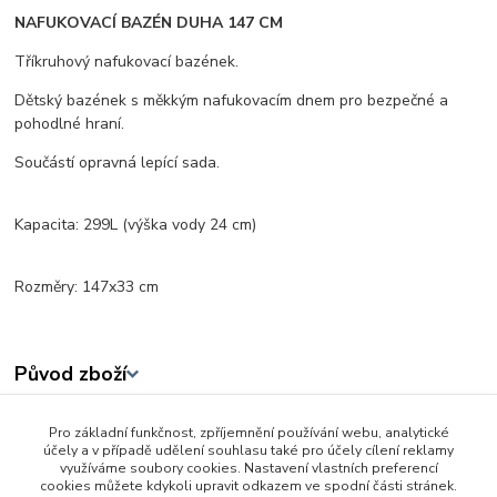
NAFUKOVACÍ BAZÉN DUHA 147 CM
Tříkruhový nafukovací bazének.
Dětský bazének s měkkým nafukovacím dnem pro bezpečné a
pohodlné hraní.
Součástí opravná lepící sada.
Kapacita: 299L (výška vody 24 cm)
Rozměry: 147x33 cm
Původ zboží
Pro základní funkčnost, zpříjemnění používání webu, analytické
Zboží zařazeno v kategoriích
účely a v případě udělení souhlasu také pro účely cílení reklamy
využíváme soubory cookies. Nastavení vlastních preferencí
K vodě - čluny, kruhy...
cookies můžete kdykoli upravit odkazem ve spodní části stránek.