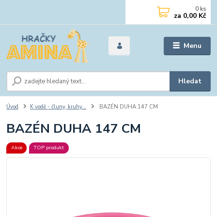
0
ks
za
0,00 Kč
Menu
Hledat
Úvod
K vodě - čluny, kruhy...
BAZÉN DUHA 147 CM
BAZÉN DUHA 147 CM
Akce
TOP produkt