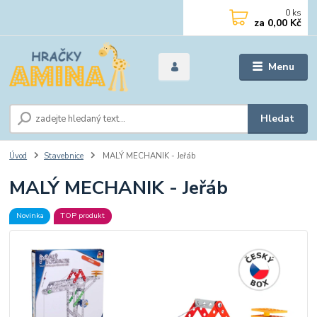
0
ks
za
0,00 Kč
Menu
Hledat
Úvod
Stavebnice
MALÝ MECHANIK - Jeřáb
MALÝ MECHANIK - Jeřáb
Novinka
TOP produkt