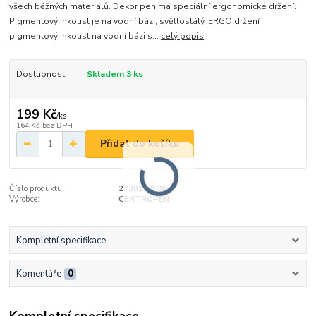
všech běžných materiálů. Dekor pen má speciální ergonomické držení.
Pigmentový inkoust je na vodní bázi, světlostálý. ERGO držení
pigmentový inkoust na vodní bázi s...
celý popis
Dostupnost
Skladem 3 ks
199 Kč
/
ks
164 Kč
bez DPH
Přidat do košíku
Číslo produktu:
273812 POP
Výrobce:
CENTROPEN
Kompletní specifikace
Komentáře
0