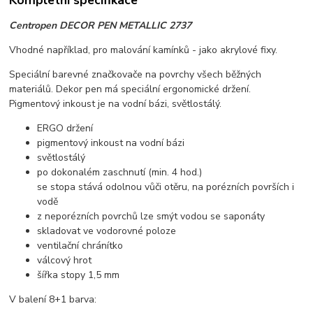
Kompletní specifikace
Centropen DECOR PEN METALLIC 2737
Vhodné například, pro malování kamínků - jako akrylové fixy.
Speciální barevné značkovače na povrchy všech běžných
materiálů. Dekor pen má speciální ergonomické držení.
Pigmentový inkoust je na vodní bázi, světlostálý.
ERGO držení
pigmentový inkoust na vodní bázi
světlostálý
po dokonalém zaschnutí (min. 4 hod.)
se stopa stává odolnou vůči otěru, na porézních površích i
vodě
z neporézních povrchů lze smýt vodou se saponáty
skladovat ve vodorovné poloze
ventilační chránítko
válcový hrot
šířka stopy 1,5 mm
V balení 8+1 barva: