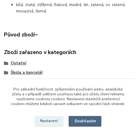
bílá, zlatá, stříbrná, fialová, modrá, tm. zelená, sv. zelená,
mosazná, černá
Původ zboží
Zboží zařazeno v kategoriích
Ostatní
Škola a kancelář
Tvořivé a výtvarné hračky
Pro základní funkčnost, zpříjemnění používání webu, analytické
Školní a výtvarné potřeby
účely a v případě udělení souhlasu také pro účely cílení reklamy
využíváme soubory cookies. Nastavení vlastních preferencí
Barvy, fixy, pastelky ...
cookies můžete kdykoli upravit odkazem ve spodní části stránek.
Tvořivé sady
Souhlasím
Nastavení