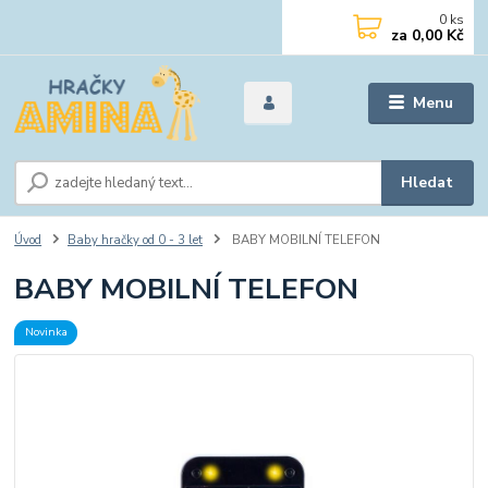
0
ks
za
0,00 Kč
Menu
Hledat
Úvod
Baby hračky od 0 - 3 let
BABY MOBILNÍ TELEFON
BABY MOBILNÍ TELEFON
Novinka