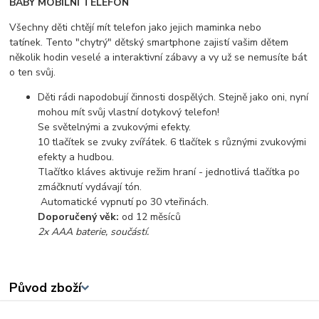
BABY MOBILNÍ TELEFON
Všechny děti chtějí mít telefon jako jejich maminka nebo
tatínek. Tento "chytrý" dětský smartphone zajistí vašim dětem
několik hodin veselé a interaktivní zábavy a vy už se nemusíte bát
o ten svůj.
Děti rádi napodobují činnosti dospělých. Stejně jako oni, nyní
mohou mít svůj vlastní dotykový telefon!
Se světelnými a zvukovými efekty.
10 tlačítek se zvuky zvířátek. 6 tlačítek s různými zvukovými
efekty a hudbou.
Tlačítko kláves aktivuje režim hraní - jednotlivá tlačítka po
zmáčknutí vydávají tón.
Automatické vypnutí po 30 vteřinách.
Doporučený věk:
od 12 měsíců
2x AAA baterie, součástí.
Původ zboží