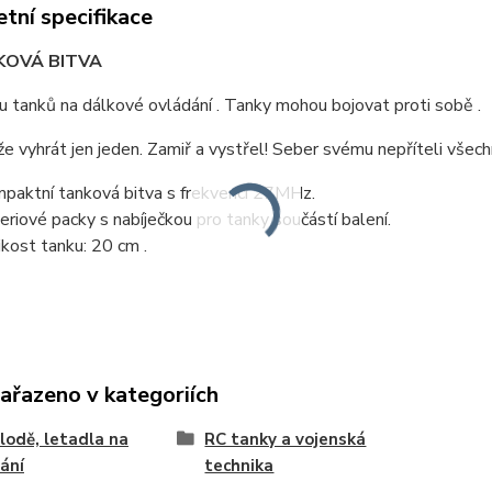
tní specifikace
KOVÁ BITVA
 tanků na dálkové ovládání . Tanky mohou bojovat proti sobě .
e vyhrát jen jeden. Zamiř a vystřel! Seber svému nepříteli všech
paktní tanková bitva s frekvencí 27MHz.
eriové packy s nabíječkou pro tanky součástí balení.
ikost tanku: 20 cm .
zařazeno v kategoriích
lodě, letadla na
RC tanky a vojenská
ání
technika