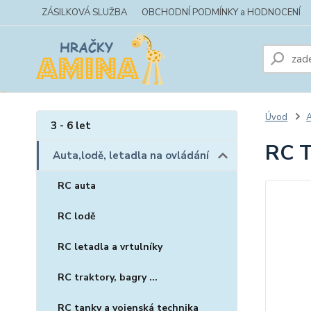
ZÁSILKOVÁ SLUŽBA
OBCHODNÍ PODMÍNKY a HODNOCENÍ
Úvod
A
3 - 6 let
RC 
Auta,lodě, letadla na ovládání
RC auta
RC lodě
RC letadla a vrtulníky
RC traktory, bagry ...
RC tanky a vojenská technika