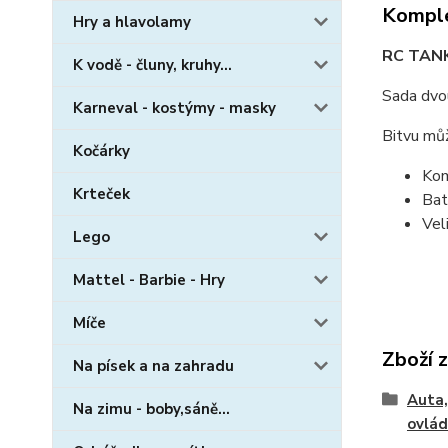
Komple
Hry a hlavolamy
RC TAN
K vodě - čluny, kruhy...
Sada dvou
Karneval - kostýmy - masky
Bitvu můž
Kočárky
Kom
Krteček
Bat
Vel
Lego
Mattel - Barbie - Hry
Míče
Zboží 
Na písek a na zahradu
Auta,
Na zimu - boby,sáně...
ovlád