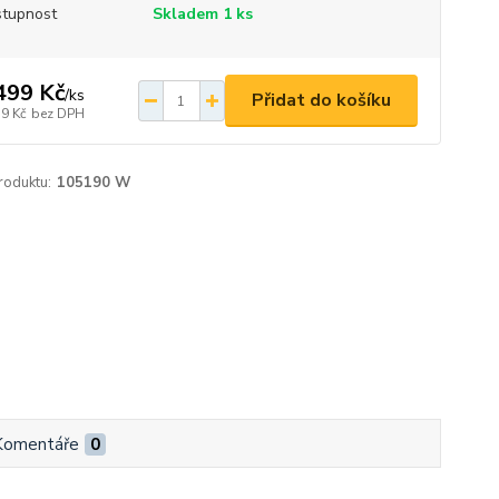
tupnost
Skladem 1 ks
499 Kč
/
ks
Přidat do košíku
39 Kč
bez DPH
roduktu:
105190 W
Komentáře
0