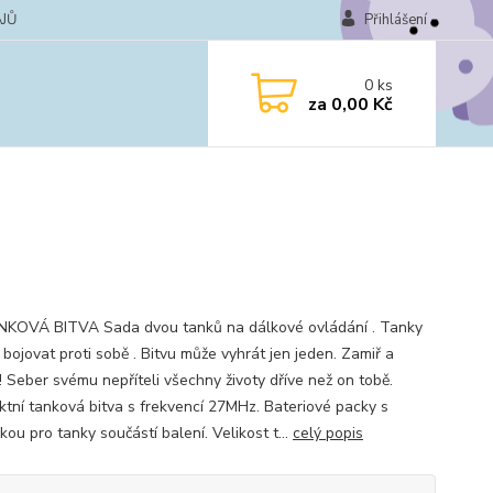
JŮ
Přihlášení
0
ks
za
0,00 Kč
KOVÁ BITVA Sada dvou tanků na dálkové ovládání . Tanky
bojovat proti sobě . Bitvu může vyhrát jen jeden. Zamiř a
! Seber svému nepříteli všechny životy dříve než on tobě.
tní tanková bitva s frekvencí 27MHz. Bateriové packy s
kou pro tanky součástí balení. Velikost t...
celý popis