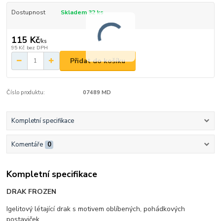
Dostupnost
Skladem 32 ks
115 Kč
/
ks
95 Kč
bez DPH
Přidat do košíku
Číslo produktu:
07489 MD
Kompletní specifikace
Komentáře
0
Kompletní specifikace
DRAK FROZEN
Igelitový létající drak s motivem oblíbených, pohádkových
postaviček