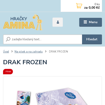
0
ks
za
0,00 Kč
Menu
Hledat
Úvod
Na písek a na zahradu
DRAK FROZEN
DRAK FROZEN
Akce