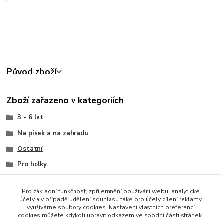
Původ zboží
Zboží zařazeno v kategoriích
3 - 6 let
Na písek a na zahradu
Ostatní
Pro holky
Pro kluky
Pro základní funkčnost, zpříjemnění používání webu, analytické
Sportovní potřeby a hry
účely a v případě udělení souhlasu také pro účely cílení reklamy
využíváme soubory cookies. Nastavení vlastních preferencí
Ostatní
cookies můžete kdykoli upravit odkazem ve spodní části stránek.