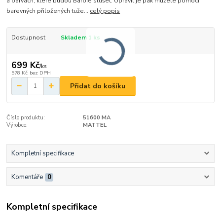
a barvách, které budou Barbie slušet. Upravit je pak můžete pomocí
barevných přiložených tuže...
celý popis
Dostupnost
Skladem 1 ks
699 Kč
/
ks
578 Kč
bez DPH
Přidat do košíku
Číslo produktu:
51600 MA
Výrobce:
MATTEL
Kompletní specifikace
Komentáře
0
Kompletní specifikace