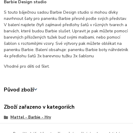
Barbie Design studio
S touto báječnou sadou Barbie Design studio si mohou dívky
navrhnout šaty pro panenku Barbie přesně podle svých představ.
V balení najdete čtyři zajímavé předlohy šatů v různých tvarech a
barvách, které budou Barbie slušet. Upravit je pak můžete pomocí
barevných přiložených tužek buď svými malbami, nebo pomocí
šablon s roztomilými vzory. Své výtvory pak můžete oblékat na
panenku Barbie. Balení obsahuje: panenku Barbie boty náhrdelník
4x předlohu šatů 3x barevnou tužku 3x šablonu
Vhodné pro děti od 5let.
Původ zboží
Zboží zařazeno v kategoriích
Mattel - Barbie - Hry
Panenky