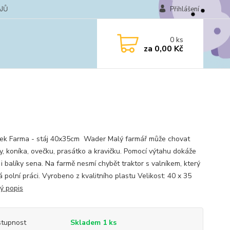
JŮ
Přihlášení
0
ks
za
0,00 Kč
k Farma - stáj 40x35cm Wader Malý farmář může chovat
ky, koníka, ovečku, prasátko a kravičku. Pomocí výtahu dokáže
 i balíky sena. Na farmě nesmí chybět traktor s valníkem, který
 polní práci. Vyrobeno z kvalitního plastu Velikost: 40 x 35
lý popis
tupnost
Skladem 1 ks