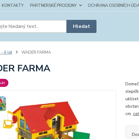
KONTAKTY
PARTNERSKÉ PRODEJNY
OCHRANA OSOBNÍCH ÚDA
Hledat
 - 6 let
WADER FARMA
ER FARMA
ukt
Domeče
slepič
uklízet
obstará
cm,
ce
Dos