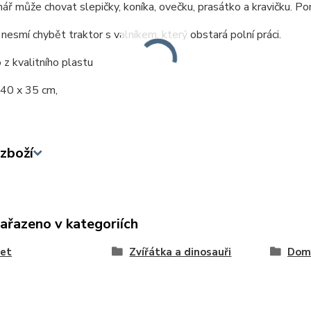
ář může chovat slepičky, koníka, ovečku, prasátko a kravičku. Po
nesmí chybět traktor s valníkem, který obstará polní práci.
z kvalitního plastu
 40 x 35 cm,
zboží
zařazeno v kategoriích
let
Zvířátka a dinosauři
Dom