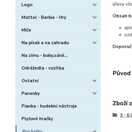
účesy vš
Lego
Obsah ba
Mattel - Barbie - Hry
apl
Míče
ozd
Na písek a na zahradu
Doporuč
Na zimu - boby,sáně...
Odrážedla - vozítka
Původ 
Ostatní
Panenky
Zboží 
Pianka - hudební nástroje
3 - 6 
Plyšové hračky
Pro holky