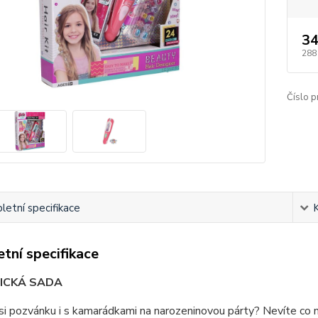
34
288
Číslo p
etní specifikace
tní specifikace
ICKÁ SADA
si pozvánku i s kamarádkami na narozeninovou párty? Nevíte co n