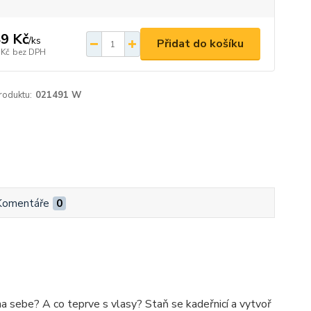
9 Kč
/
ks
Přidat do košíku
 Kč
bez DPH
roduktu:
021491 W
Komentáře
0
a sebe? A co teprve s vlasy? Staň se kadeřnicí a vytvoř