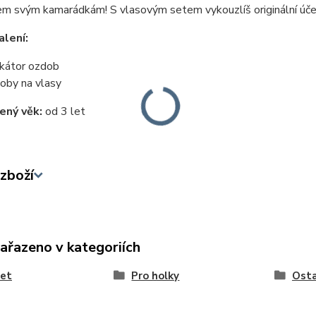
em svým kamarádkám! S vlasovým setem vykouzlíš originální úče
lení:
ikátor ozdob
oby na vlasy
ený věk:
od 3 let
zboží
zařazeno v kategoriích
let
Pro holky
Osta