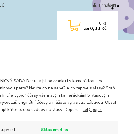
JŮ
Přihlášení
0
ks
za
0,00 Kč
ICKÁ SADA Dostala jsi pozvánku i s kamarádkami na
ninovou párty? Nevíte co na sebe? A co teprve s vlasy? Staň
eřnicí a vytvoř účesy všem svým kamarádkám! S vlasovým
vykouzlíš originální účesy a můžete vyrazit za zábavou! Obsah
: aplikátor ozdob ozdoby na vlasy Doporu...
celý popis
tupnost
Skladem 4 ks