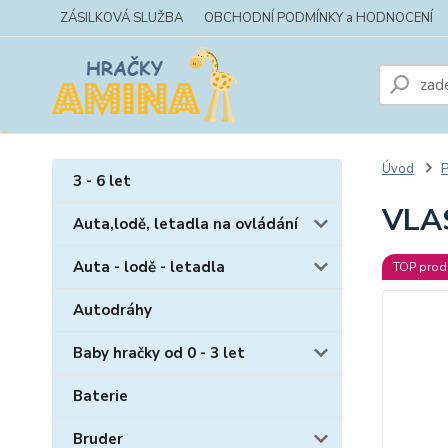
ZÁSILKOVÁ SLUŽBA
OBCHODNÍ PODMÍNKY a HODNOCENÍ
Úvod
P
3 - 6 let
VLAS
Auta,lodě, letadla na ovládání
Auta - lodě - letadla
TOP prod
Autodráhy
Baby hračky od 0 - 3 let
Baterie
Bruder