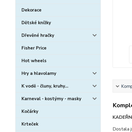
Dekorace
Dětské knížky
Dřevěné hračky
Fisher Price
Hot wheels
Hry a hlavolamy
K vodě - čluny, kruhy...
Kompl
Karneval - kostýmy - masky
Komple
Kočárky
KADEŘN
Krteček
Dostala j