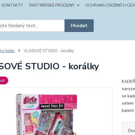
KONTAKTY
PARTNERSKÉ PRODEJNY
OCHRANA OSOBNÍCH ÚDA
Hledat
ro holky
VLASOVÉ STUDIO - korálky
OVÉ STUDIO - korálky
ukt
KADEŘN
naroze
se kad
setem 
balení
Dos