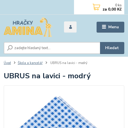
0
ks
za
0,00 Kč
Menu
Hledat
Úvod
Škola a kancelář
UBRUS na lavici - modrý
UBRUS na lavici - modrý