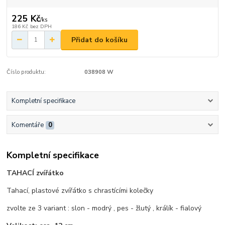
225 Kč
/
ks
186 Kč
bez DPH
Přidat do košíku
Číslo produktu:
038908 W
Kompletní specifikace
Komentáře
0
Kompletní specifikace
TAHACÍ zvířátko
Tahací, plastové zvířátko s chrastícími kolečky
zvolte ze 3 variant : slon - modrý , pes - žlutý , králík - fialový