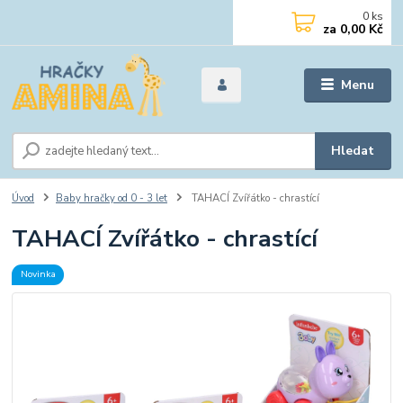
0
ks
za
0,00 Kč
Menu
Hledat
Úvod
Baby hračky od 0 - 3 let
TAHACÍ Zvířátko - chrastící
TAHACÍ Zvířátko - chrastící
Novinka