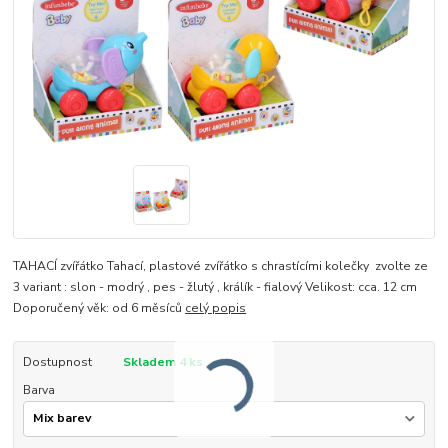
TAHACÍ zvířátko Tahací, plastové zvířátko s chrastícími kolečky zvolte ze
3 variant : slon - modrý , pes - žlutý , králík - fialový Velikost: cca. 12 cm
Doporučený věk: od 6 měsíců
celý popis
Dostupnost
Skladem 4 ks
Barva