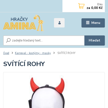
0
ks
za
0,00 Kč
Menu
Hledat
Úvod
Karneval - kostýmy - masky
SVÍTÍCÍ ROHY
SVÍTÍCÍ ROHY