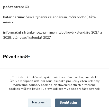
počet stran:
60
kalendárium:
české týdenní kalendárium, roční období, fáze
měsíce
informační stránky:
seznam jmen, tabulkové kalendáře 2027 a
2028, plánovací kalendář 2027
Původ zboží
Zboží zařazeno v kategoriích
Pro základní funkčnost, zpříjemnění používání webu, analytické
Škola a kancelář
účely a v případě udělení souhlasu také pro účely cílení reklamy
využíváme soubory cookies. Nastavení vlastních preferencí
Kalendáře a diáře
cookies můžete kdykoli upravit odkazem ve spodní části stránek.
Stolní kalendáře
Souhlasím
Nastavení